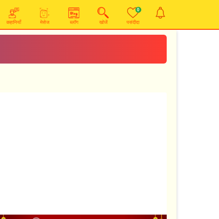
0
कहानियाँ
मेसेज
ब्लॉग
खोजें
पसंदीदा