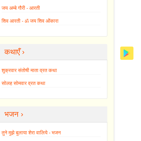
जय अम्बे गौरी - आरती
शिव आरती - ॐ जय शिव ओंकारा
कथाएँ ›
शुक्रवार संतोषी माता व्रत कथा
सोलह सोमवार व्रत कथा
भजन ›
तुने मुझे बुलाया शेरा वालिये - भजन