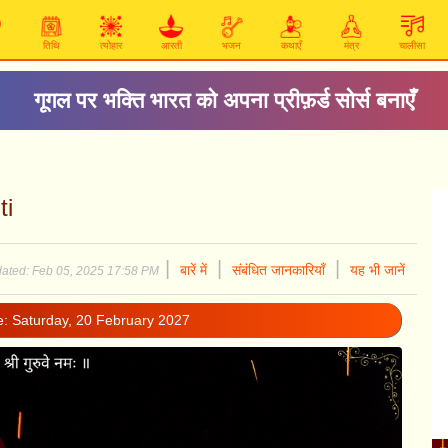
तिथि
त्योहार
आरती
भजन
कथाएँ
मंत्र
चालीसा
गूगल पर भक्ति भारत को अपना प्रीफ़र्ड सोर्स बनाएँ
ti
|
|
|
बारें में
संबंधित जानकारियाँ
यह भी जानें
ated: Feb 05, 2025 17:58 PM
e: Saturday, 20 February 2027