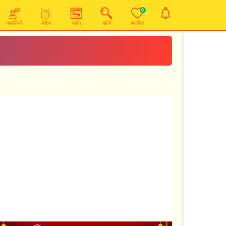
0
कहानियाँ
मेसेज
ब्लॉग
खोजें
पसंदीदा