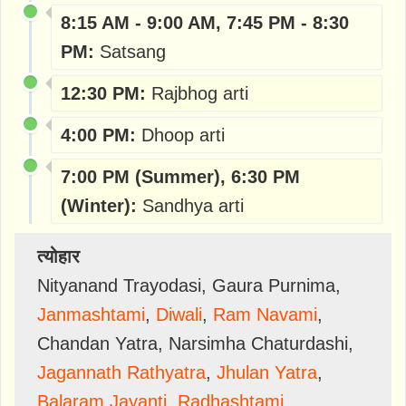
8:15 AM - 9:00 AM, 7:45 PM - 8:30
PM:
Satsang
12:30 PM:
Rajbhog arti
4:00 PM:
Dhoop arti
7:00 PM (Summer), 6:30 PM
(Winter):
Sandhya arti
त्योहार
Nityanand Trayodasi
,
Gaura Purnima
,
Janmashtami
,
Diwali
,
Ram Navami
,
Chandan Yatra
,
Narsimha Chaturdashi
,
Jagannath Rathyatra
,
Jhulan Yatra
,
Balaram Jayanti
,
Radhashtami
,