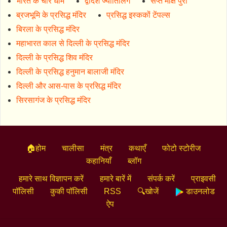
भारत के चार धाम
द्वादश ज्योतिर्लिंग
सप्त मोक्ष पुरी
ब्रजभूमि के प्रसिद्ध मंदिर
प्रसिद्ध इस्ककों टेंपल्स
बिरला के प्रसिद्ध मंदिर
महाभारत काल से दिल्ली के प्रसिद्ध मंदिर
दिल्ली के प्रसिद्ध शिव मंदिर
दिल्ली के प्रसिद्ध हनुमान बालाजी मंदिर
दिल्ली और आस-पास के प्रसिद्ध मंदिर
सिरसागंज के प्रसिद्ध मंदिर
🏠होम
चालीसा
मंत्र
कथाएँ
फोटो स्टोरीज
कहानियाँ
ब्लॉग
हमारे साथ विज्ञापन करें
हमारे बारें में
संपर्क करें
प्राइवसी
पॉलिसी
कुकी पॉलिसी
RSS
🔍खोजें
डाउनलोड
ऐप