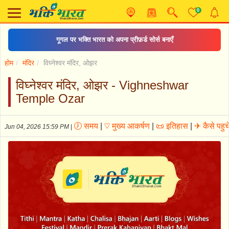
0
गूगल पर भक्ति भारत को अपना प्रीफ़र्ड सोर्स बनाएँ
होम
मंदिर
विघ्नेश्वर मंदिर, ओझर
विघ्नेश्वर मंदिर, ओझर - Vighneshwar
Temple Ozar
🕖 समय
|
♡ मुख्य आकर्षण
|
📜 इतिहास
|
✈ कैसे पहुचे
Jun 04, 2026 15:59 PM
|