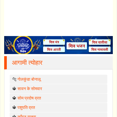
आगामी त्योहार
🐅
गोलकुंडा बोनालू
🔱
सावन के सोमवार
🔱
सोम प्रदोष व्रत
🔱
पशुपति व्रत
🔱
काँवड़ यात्रा