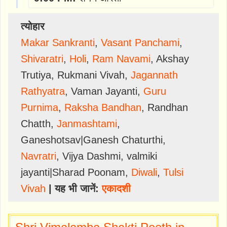
त्योहार
Makar Sankranti
,
Vasant Panchami
,
Shivaratri
,
Holi
,
Ram Navami
,
Akshay
Trutiya
,
Rukmani Vivah
,
Jagannath
Rathyatra
,
Vaman Jayanti
,
Guru
Purnima
,
Raksha Bandhan
,
Randhan
Chatth
,
Janmashtami
,
Ganeshotsav|Ganesh Chaturthi
,
Navratri
,
Vijya Dashmi
,
valmiki
jayanti|Sharad Poonam
,
Diwali
,
Tulsi
Vivah
| यह भी जानें:
एकादशी