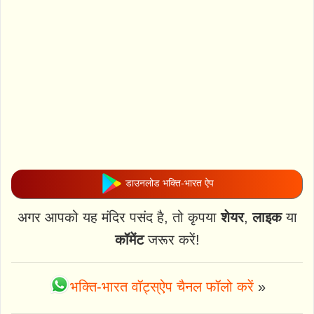
डाउनलोड भक्ति-भारत ऐप
अगर आपको यह मंदिर पसंद है, तो कृपया
शेयर
,
लाइक
या
कॉमेंट
जरूर करें!
भक्ति-भारत वॉट्स्ऐप चैनल फॉलो करें
»