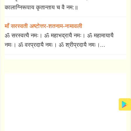
कालाग्निरूपाय कृतान्ताय च वै नम:॥
माँ सरस्वती अष्टोत्तर-शतनाम-नामावली
ॐ सरस्वत्यै नमः। ॐ महाभद्रायै नमः। ॐ महामायायै
नमः। ॐ वरप्रदायै नमः। ॐ श्रीप्रदायै नमः।...