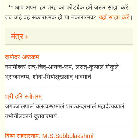
** आप अपना हर तरह का फीडबैक हमें जरूर साझा करें,
तब चाहे वह सकारात्मक हो या नकारात्मक:
यहाँ साझा करें
।
मंत्र ›
दामोदर अष्टकम
नमामीश्वरं सच्-चिद्-आनन्द-रूपं, लसत्-कुण्डलं गोकुले
भ्राजमनम्य, शोदा-भियोलूखलाद् धावमानं
श्री हरि स्तोत्रम्
जगज्जालपालं चलत्कण्ठमालं शरच्चन्द्रभालं महादैत्यकालं,
नभोनीलकायं दुरावारमायं...
विष्णु सहस्रनाम: M.S.Subbulakshmi