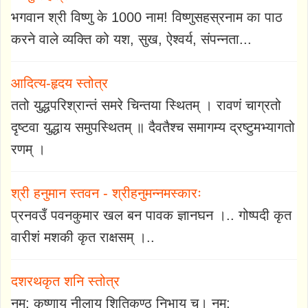
भगवान श्री विष्णु के 1000 नाम! विष्णुसहस्रनाम का पाठ
करने वाले व्यक्ति को यश, सुख, ऐश्वर्य, संपन्नता...
आदित्य-हृदय स्तोत्र
ततो युद्धपरिश्रान्तं समरे चिन्तया स्थितम् । रावणं चाग्रतो
दृष्टवा युद्धाय समुपस्थितम् ॥ दैवतैश्च समागम्य द्रष्टुमभ्यागतो
रणम् ।
श्री हनुमान स्तवन - श्रीहनुमन्नमस्कारः
प्रनवउँ पवनकुमार खल बन पावक ज्ञानघन ।.. गोष्पदी कृत
वारीशं मशकी कृत राक्षसम् ।..
दशरथकृत शनि स्तोत्र
नम: कृष्णाय नीलाय शितिकण्ठ निभाय च। नम: