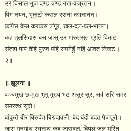
उर विसाल भुज दण्ड चण्ड नख-वज्रतन॥
पिंग नयन, भृकुटी कराल रसना दसनानन।
कपिस केस करकस लंगूर, खल-दल-बल-भानन॥
कह तुलसिदास बस जासु उर मारुतसुत मूरति विकट।
संताप पाप तेहि पुरुष पहि सपनेहुँ नहिं आवत निकट॥
२॥
॥ झूलना ॥
पञ्चमुख-छःमुख भृगु मुख्य भट असुर सुर, सर्व सरि समर
समरत्थ सूरो।
बांकुरो बीर बिरुदैत बिरुदावली, बेद बंदी बदत पैजपूरो॥
जासु गुनगाथ रघुनाथ कह जासुबल, बिपुल जल भरित