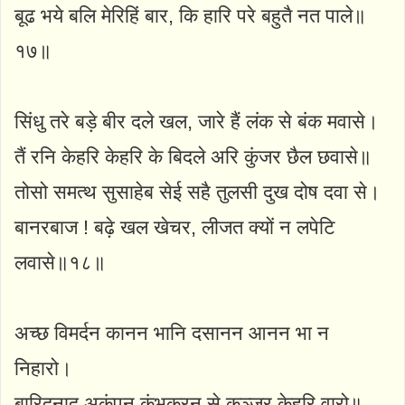
बूढ भये बलि मेरिहिं बार, कि हारि परे बहुतै नत पाले॥
१७॥
सिंधु तरे बड़े बीर दले खल, जारे हैं लंक से बंक मवासे।
तैं रनि केहरि केहरि के बिदले अरि कुंजर छैल छवासे॥
तोसो समत्थ सुसाहेब सेई सहै तुलसी दुख दोष दवा से।
बानरबाज ! बढ़े खल खेचर, लीजत क्यों न लपेटि
लवासे॥१८॥
अच्छ विमर्दन कानन भानि दसानन आनन भा न
निहारो।
बारिदनाद अकंपन कुंभकरन से कुञ्जर केहरि वारो॥