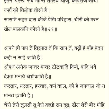
इतनो परेखो सब भान्ति समरथ आजु, कपिराज सांची
कहौं को तिलोक तोसो है।
सासति सहत दास कीजे पेखि परिहास, चीरी को मरन
खेल बालकनि कोसो है॥२९॥
आपने ही पाप तें त्रिपात तें कि साप तें, बढ़ी है बाँह बेदन
कही न सहि जाति है।
औषध अनेक जन्त्र मन्त्र टोटकादि किये, बादि भये
देवता मनाये अधीकाति है॥
करतार, भरतार, हरतार, कर्म काल, को है जगजाल जो न
मानत इताति है।
चेरो तेरो तुलसी तू मेरो कह्यो राम दूत, ढील तेरी बीर मोहि