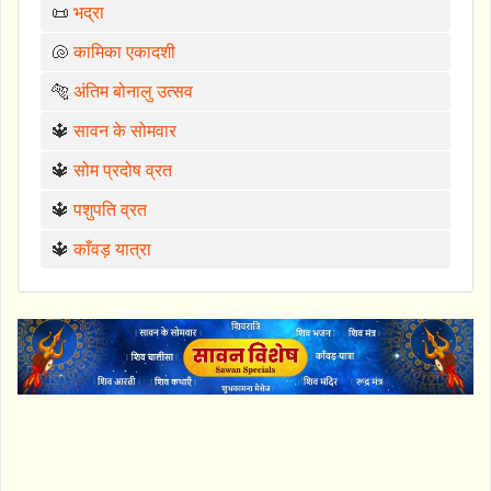
📜
भद्रा
🐚
कामिका एकादशी
🐅
अंतिम बोनालु उत्सव
🔱
सावन के सोमवार
🔱
सोम प्रदोष व्रत
🔱
पशुपति व्रत
🔱
काँवड़ यात्रा