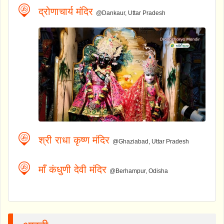
द्रोणाचार्य मंदिर
@Dankaur, Uttar Pradesh
श्री राधा कृष्ण मंदिर
@Ghaziabad, Uttar Pradesh
माँ कंधुणी देवी मंदिर
@Berhampur, Odisha