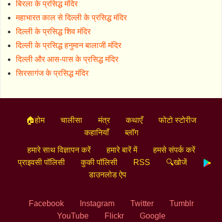
बिरला के प्रसिद्ध मंदिर
महाभारत काल से दिल्ली के प्रसिद्ध मंदिर
दिल्ली के प्रसिद्ध शिव मंदिर
दिल्ली के प्रसिद्ध हनुमान बालाजी मंदिर
दिल्ली और आस-पास के प्रसिद्ध मंदिर
सिरसागंज के प्रसिद्ध मंदिर
🏠होम
चालीसा
मंत्र
कथाएँ
फोटो स्टोरीज
कहानियाँ
ब्लॉग
हमारे साथ विज्ञापन करें
हमारे बारें में
हमसे संपर्क करें
प्राइवसी पॉलिसी
कुकी पॉलिसी
RSS
🔍खोजें
डाउनलोड ऐप
Facebook
Instagram
Twitter
Tumblr
YouTube
Flickr
Google