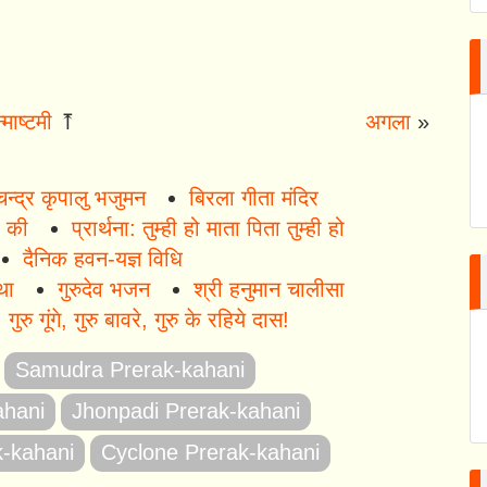
्माष्टमी
⤒
अगला
»
मचन्द्र कृपालु भजुमन
बिरला गीता मंदिर
ी की
प्रार्थना: तुम्ही हो माता पिता तुम्ही हो
दैनिक हवन-यज्ञ विधि
था
गुरुदेव भजन
श्री हनुमान चालीसा
गुरु गूंगे, गुरु बावरे, गुरु के रहिये दास!
Samudra Prerak-kahani
ahani
Jhonpadi Prerak-kahani
k-kahani
Cyclone Prerak-kahani