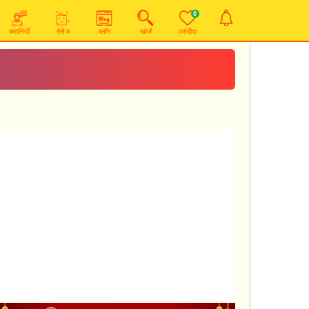
0
कहानियाँ
मेसेज
ब्लॉग
खोजें
पसंदीदा