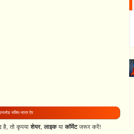
नलोड भक्ति-भारत ऐप
है, तो कृपया
शेयर
,
लाइक
या
कॉमेंट
जरूर करें!