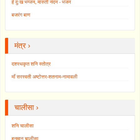
हे दुःख भन्जन, मारुती नंदन - भजन
बजरंग बाण
मंत्र ›
दशरथकृत शनि स्तोत्र
माँ सरस्वती अष्टोत्तर-शतनाम-नामावली
चालीसा ›
शनि चालीसा
हनुमान चालीसा