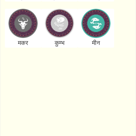
मकर
कुम्भ
मीन