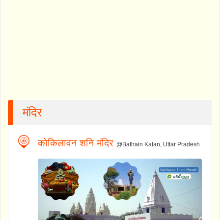
मंदिर
कोकिलावन शनि मंदिर
@Bathain Kalan, Uttar Pradesh