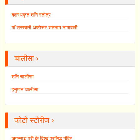
दशरथकृत शनि स्तोत्र
माँ सरस्वती अष्टोत्तर-शतनाम-नामावली
चालीसा ›
शनि चालीसा
हनुमान चालीसा
फोटो स्टोरीज ›
जगन्नाथ पुरी के विश्व प्रसिद्ध मंदिर