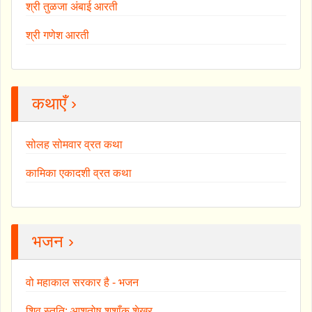
श्री तुळजा अंबाई आरती
श्री गणेश आरती
कथाएँ ›
सोलह सोमवार व्रत कथा
कामिका एकादशी व्रत कथा
भजन ›
वो महाकाल सरकार है - भजन
शिव स्तुति: आशुतोष शशाँक शेखर