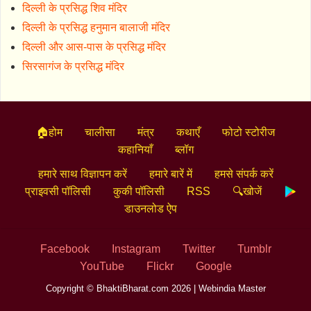
दिल्ली के प्रसिद्ध शिव मंदिर
दिल्ली के प्रसिद्ध हनुमान बालाजी मंदिर
दिल्ली और आस-पास के प्रसिद्ध मंदिर
सिरसागंज के प्रसिद्ध मंदिर
🏠होम
चालीसा
मंत्र
कथाएँ
फोटो स्टोरीज
कहानियाँ
ब्लॉग
हमारे साथ विज्ञापन करें
हमारे बारें में
हमसे संपर्क करें
प्राइवसी पॉलिसी
कुकी पॉलिसी
RSS
🔍खोजें
डाउनलोड ऐप
Facebook
Instagram
Twitter
Tumblr
YouTube
Flickr
Google
Copyright © BhaktiBharat.com 2026 |
Webindia Master