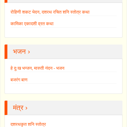
रोहिणी शकट भेदन, दशरथ रचित शनि स्तोत्र कथा
कामिका एकादशी व्रत कथा
भजन ›
हे दुःख भन्जन, मारुती नंदन - भजन
बजरंग बाण
मंत्र ›
दशरथकृत शनि स्तोत्र