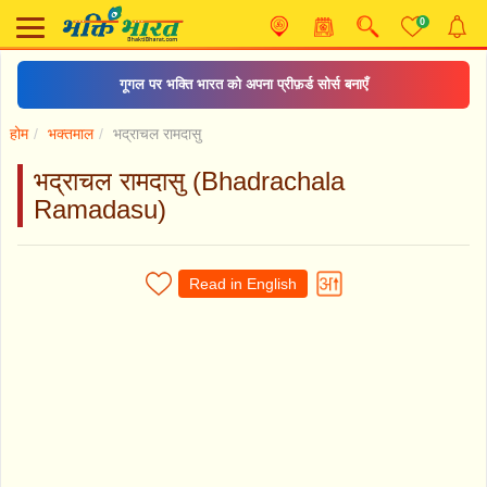
0
गूगल पर भक्ति भारत को अपना प्रीफ़र्ड सोर्स बनाएँ
होम
भक्तमाल
भद्राचल रामदासु
भद्राचल रामदासु (Bhadrachala
Ramadasu)
Read in English