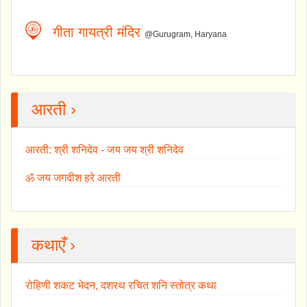
गीता गायत्री मंदिर
@Gurugram, Haryana
आरती ›
आरती: श्री शनिदेव - जय जय श्री शनिदेव
ॐ जय जगदीश हरे आरती
कथाएँ ›
रोहिणी शकट भेदन, दशरथ रचित शनि स्तोत्र कथा