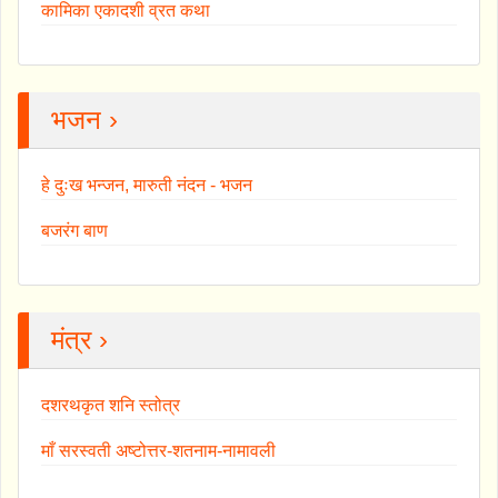
कामिका एकादशी व्रत कथा
भजन ›
हे दुःख भन्जन, मारुती नंदन - भजन
बजरंग बाण
मंत्र ›
दशरथकृत शनि स्तोत्र
माँ सरस्वती अष्टोत्तर-शतनाम-नामावली