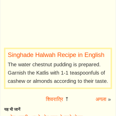
Singhade Halwah Recipe in English
The water chestnut pudding is prepared.
Garnish the Katlis with 1-1 teaspoonfuls of
cashew or almonds according to their taste.
शिवरात्रि
⤒
अगला
»
यह भी जानें