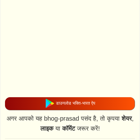
डाउनलोड भक्ति-भारत ऐप
अगर आपको यह bhog-prasad पसंद है, तो कृपया
शेयर
,
लाइक
या
कॉमेंट
जरूर करें!