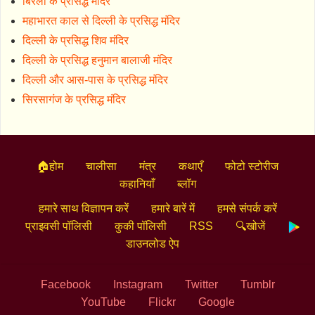
बिरला के प्रसिद्ध मंदिर
महाभारत काल से दिल्ली के प्रसिद्ध मंदिर
दिल्ली के प्रसिद्ध शिव मंदिर
दिल्ली के प्रसिद्ध हनुमान बालाजी मंदिर
दिल्ली और आस-पास के प्रसिद्ध मंदिर
सिरसागंज के प्रसिद्ध मंदिर
🏠होम
चालीसा
मंत्र
कथाएँ
फोटो स्टोरीज
कहानियाँ
ब्लॉग
हमारे साथ विज्ञापन करें
हमारे बारें में
हमसे संपर्क करें
प्राइवसी पॉलिसी
कुकी पॉलिसी
RSS
🔍खोजें
डाउनलोड ऐप
Facebook
Instagram
Twitter
Tumblr
YouTube
Flickr
Google