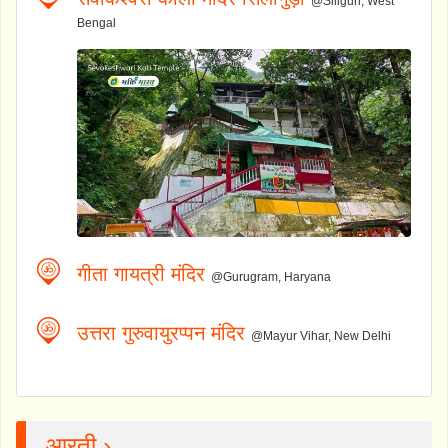
@Siliguri, West
Bengal
गीता गायत्री मंदिर
@Gurugram, Haryana
उत्तरा गुरुवायुरप्पन मंदिर
@Mayur Vihar, New Delhi
आरती ›