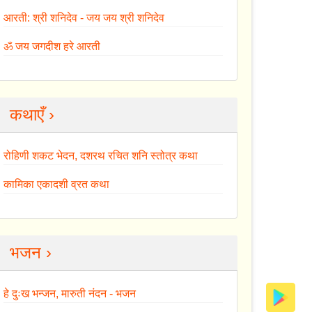
आरती: श्री शनिदेव - जय जय श्री शनिदेव
ॐ जय जगदीश हरे आरती
कथाएँ ›
रोहिणी शकट भेदन, दशरथ रचित शनि स्तोत्र कथा
कामिका एकादशी व्रत कथा
भजन ›
हे दुःख भन्जन, मारुती नंदन - भजन