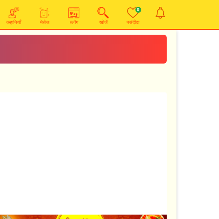
0
कहानियाँ
मेसेज
ब्लॉग
खोजें
पसंदीदा