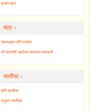
बजरंग बाण
मंत्र ›
दशरथकृत शनि स्तोत्र
माँ सरस्वती अष्टोत्तर-शतनाम-नामावली
चालीसा ›
शनि चालीसा
हनुमान चालीसा