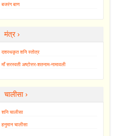
बजरंग बाण
मंत्र ›
दशरथकृत शनि स्तोत्र
माँ सरस्वती अष्टोत्तर-शतनाम-नामावली
चालीसा ›
शनि चालीसा
हनुमान चालीसा