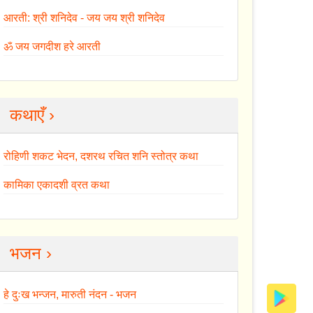
आरती: श्री शनिदेव - जय जय श्री शनिदेव
ॐ जय जगदीश हरे आरती
कथाएँ ›
रोहिणी शकट भेदन, दशरथ रचित शनि स्तोत्र कथा
कामिका एकादशी व्रत कथा
भजन ›
हे दुःख भन्जन, मारुती नंदन - भजन