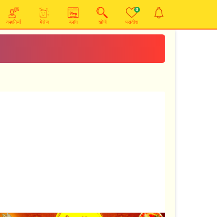
0
कहानियाँ
मेसेज
ब्लॉग
खोजें
पसंदीदा