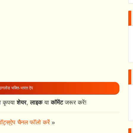
नलोड भक्ति-भारत ऐप
ो कृपया
शेयर
,
लाइक
या
कॉमेंट
जरूर करें!
ॉट्स्ऐप चैनल फॉलो करें
»