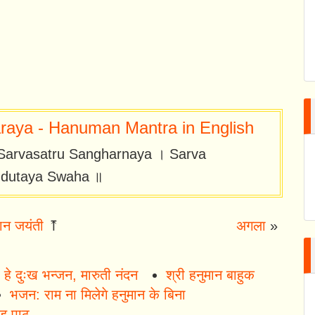
ya - Hanuman Mantra in English
arvasatru Sangharnaya । Sarva
mdutaya Swaha ॥
ान जयंती
⤒
अगला
»
हे दुःख भन्जन, मारुती नंदन
श्री हनुमान बाहुक
भजन: राम ना मिलेगे हनुमान के बिना
्ड पाठ