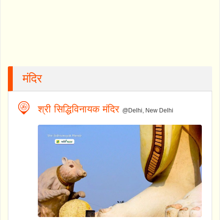
मंदिर
श्री सिद्धिविनायक मंदिर
@Delhi, New Delhi