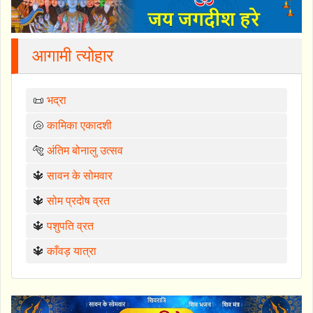
आगामी त्योहार
📜
भद्रा
🐚
कामिका एकादशी
🐅
अंतिम बोनालु उत्सव
🔱
सावन के सोमवार
🔱
सोम प्रदोष व्रत
🔱
पशुपति व्रत
🔱
काँवड़ यात्रा