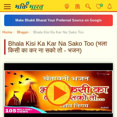
0
Make Bhakti Bharat Your Preferred Source on Google
Home
Bhajan
Bhala Kisi Ka Kar Na Sako Too
Bhala Kisi Ka Kar Na Sako Too (भला
किसी का कर ना सको तो - भजन)