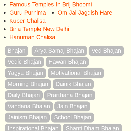
Famous Temples In Brij Bhoomi
Guru Purnima
Om Jai Jagdish Hare
Kuber Chalisa
Birla Temple New Delhi
Hanuman Chalisa
Bhajan
Arya Samaj Bhajan
Ved Bhajan
Vedic Bhajan
Hawan Bhajan
Yagya Bhajan
Motivational Bhajan
Morning Bhajan
Dainik Bhajan
Daily Bhajan
Prarthana Bhajan
Vandana Bhajan
Jain Bhajan
Jainism Bhajan
School Bhajan
Inspirational Bhajan
Shanti Dham Bhajan