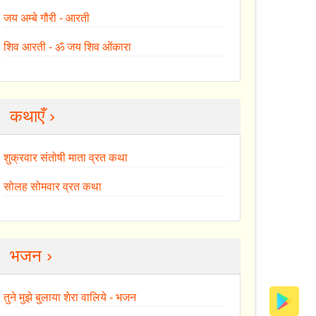
जय अम्बे गौरी - आरती
शिव आरती - ॐ जय शिव ओंकारा
कथाएँ ›
शुक्रवार संतोषी माता व्रत कथा
सोलह सोमवार व्रत कथा
भजन ›
तुने मुझे बुलाया शेरा वालिये - भजन