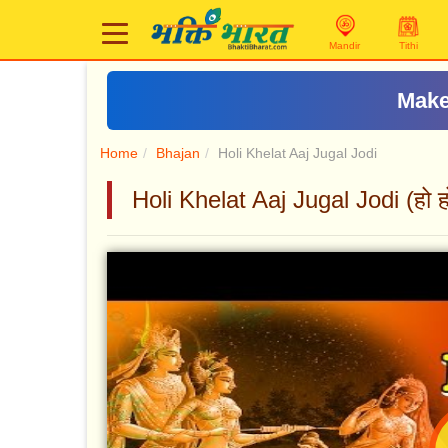
Mandir
Tithi
Make
Home
Bhajan
Holi Khelat Aaj Jugal Jodi
Holi Khelat Aaj Jugal Jodi (हो 