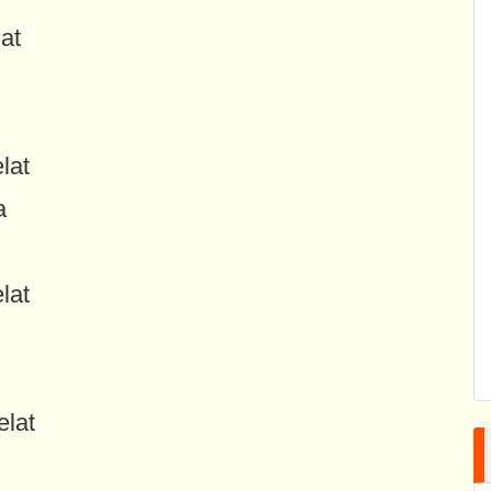
at
lat
a
lat
elat