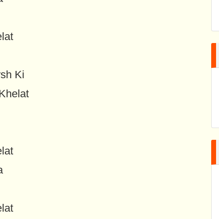
lat
sh Ki
Khelat
lat
a
lat