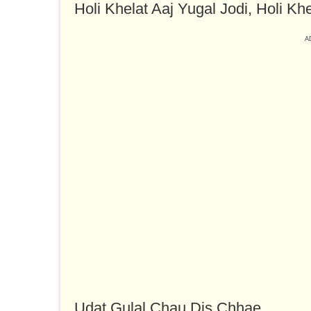
Holi Khelat Aaj Yugal Jodi, Holi Khe
Udat Gulal Chau Dis Chhae,