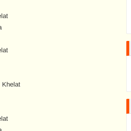
lat
a
lat
i Khelat
lat
a