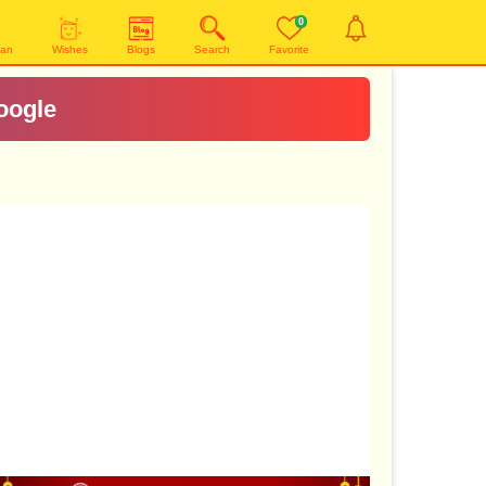
0
yan
Wishes
Blogs
Search
Favorite
oogle