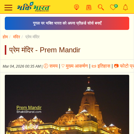
0
शिव चालीसा
होम
मंदिर
प्रेम मंदिर
प्रेम मंदिर - Prem Mandir
🕖 समय
|
♡ मुख्य आकर्षण
|
📜 इतिहास
|
📷 फोटो प्र
Mar 04, 2026 00:35 AM
|