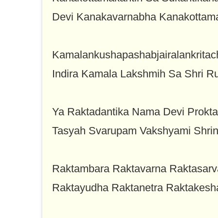
Devi Kanakavarnabha Kanakotta
Kamalankushapashabjairalankritac
Indira Kamala Lakshmih Sa Shri
Ya Raktadantika Nama Devi Prok
Tasyah Svarupam Vakshyami Shr
Raktambara Raktavarna Raktasar
Raktayudha Raktanetra Raktakesh