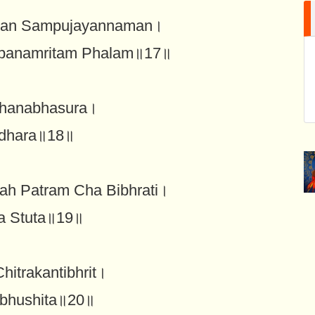
pan Sampujayannaman।
panamritam Phalam॥17॥
shanabhasura।
yodhara॥18॥
h Patram Cha Bibhrati।
da Stuta॥19॥
itrakantibhrit।
abhushita॥20॥