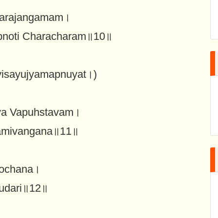
varajangamam।
pnoti Characharam॥10॥
isayujyamapnuyat।)
tya Vapuhstavam।
yamivangana॥11॥
ilochana।
nudari॥12॥