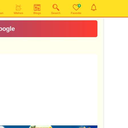
0
yan
Wishes
Blogs
Search
Favorite
oogle