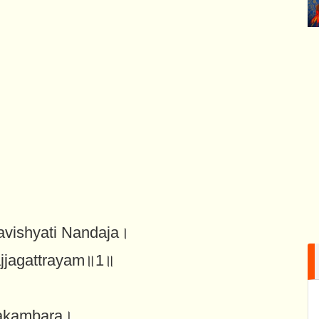
vishyati Nandaja।
ajjagattrayam॥1॥
nakambara।