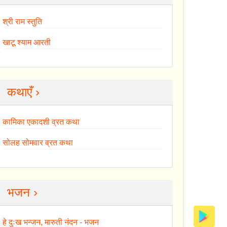
श्री राम स्तुति
खाटू श्याम आरती
कथाएँ ›
कामिका एकादशी व्रत कथा
सोलह सोमवार व्रत कथा
भजन ›
हे दुःख भन्जन, मारुती नंदन - भजन