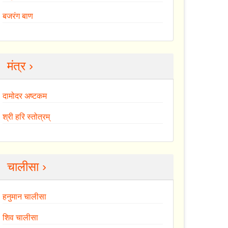
बजरंग बाण
मंत्र ›
दामोदर अष्टकम
श्री हरि स्तोत्रम्
चालीसा ›
हनुमान चालीसा
शिव चालीसा