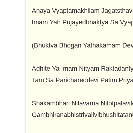
Anaya Vyaptamakhilam Jagatstha
Imam Yah Pujayedbhaktya Sa Vya
(Bhuktva Bhogan Yathakamam Dev
Adhite Ya Imam Nityam Raktadan
Tam Sa Parichareddevi Patim Pri
Shakambhari Nilavarna Nilotpalav
Gambhiranabhistrivalivibhushitata