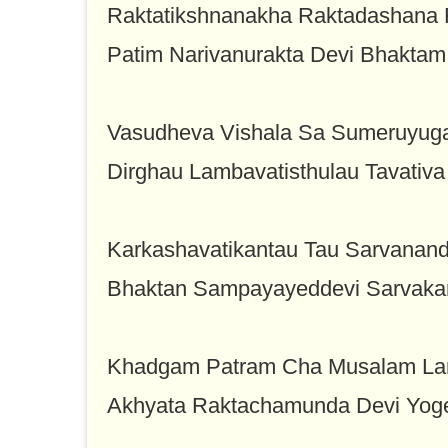
Raktatikshnanakha Raktadashana 
Patim Narivanurakta Devi Bhakta
Vasudheva Vishala Sa Sumeruyuga
Dirghau Lambavatisthulau Tavati
Karkashavatikantau Tau Sarvanan
Bhaktan Sampayayeddevi Sarvak
Khadgam Patram Cha Musalam Lan
Akhyata Raktachamunda Devi Yoge