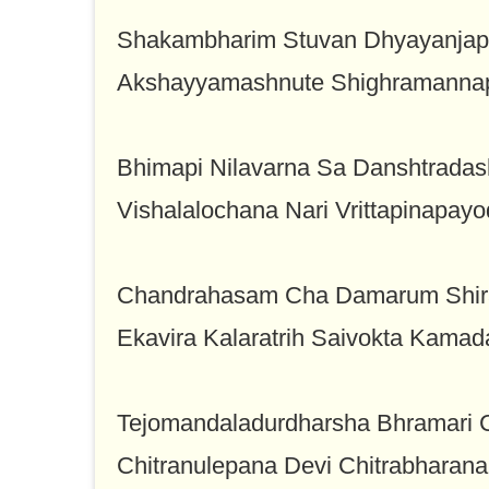
Shakambharim Stuvan Dhyayanja
Akshayyamashnute Shighramanna
Bhimapi Nilavarna Sa Danshtrada
Vishalalochana Nari Vrittapinapa
Chandrahasam Cha Damarum Shira
Ekavira Kalaratrih Saivokta Kama
Tejomandaladurdharsha Bhramari Ch
Chitranulepana Devi Chitrabharan