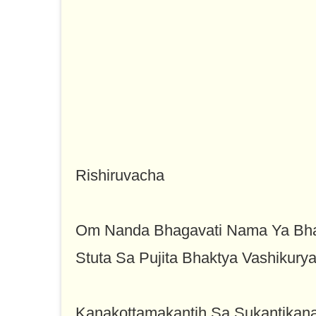
Rishiruvacha
Om Nanda Bhagavati Nama Ya Bha
Stuta Sa Pujita Bhaktya Vashikury
Kanakottamakantih Sa Sukantika