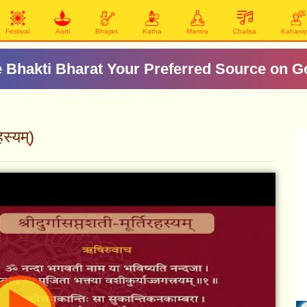
Festival
Aarti
Bhajan
Katha
Mantra
Chalisa
Kahani
 Bhakti Bharat Your Preferred Source on G
स्यम्)