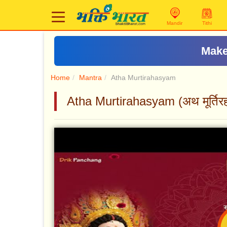
Mandir
Tithi
Make
Home
Mantra
Atha Murtirahasyam
Atha Murtirahasyam (अथ मूर्तिरह