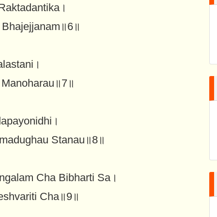
Raktadantika।
m Bhajejjanam॥6॥
lastani।
va Manoharau॥7॥
dapayonidhi।
amadughau Stanau॥8॥
galam Cha Bibharti Sa।
shvariti Cha॥9॥