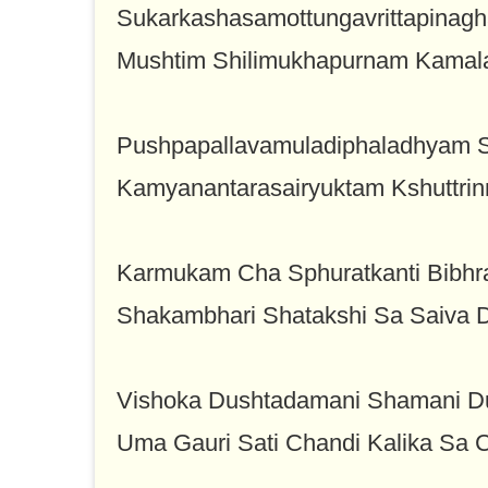
Sukarkashasamottungavrittapinag
Mushtim Shilimukhapurnam Kama
Pushpapallavamuladiphaladhyam
Kamyanantarasairyuktam Kshuttr
Karmukam Cha Sphuratkanti Bibhr
Shakambhari Shatakshi Sa Saiva D
Vishoka Dushtadamani Shamani D
Uma Gauri Sati Chandi Kalika Sa 