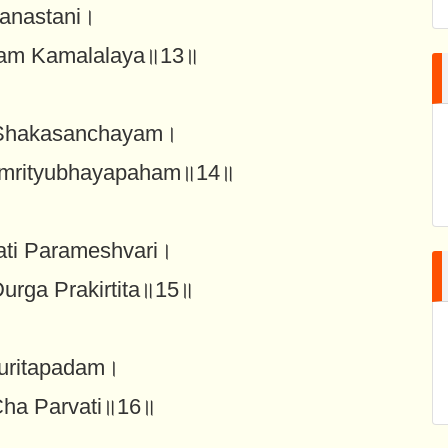
hanastani।
lam Kamalalaya॥13॥
 Shakasanchayam।
inmrityubhayapaham॥14॥
ati Parameshvari।
urga Prakirtita॥15॥
uritapadam।
Cha Parvati॥16॥