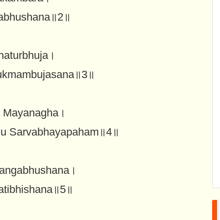
mabhushana॥2॥
haturbhuja।
 Rukmambujasana॥3॥
ta Mayanagha।
inu Sarvabhayapaham॥4॥
vangabhushana।
atibhishana॥5॥