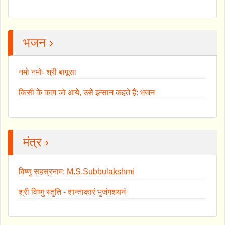
भजन ›
नमो नमोः श्री बापूसा
किसी के काम जो आये, उसे इन्सान कहते हैं: भजन
मंत्र ›
विष्णु सहस्रनाम: M.S.Subbulakshmi
श्री विष्णु स्तुति - शान्ताकारं भुजंगशयनं