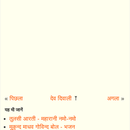
«
पिछला
देव दिवाली
⤒
अगला
»
यह भी जानें
तुलसी आरती - महारानी नमो-नमो
मुकुन्द माधव गोविन्द बोल - भजन