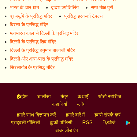
भारत के चार धाम
द्वादश ज्योतिर्लिंग
सप्त मोक्ष पुरी
ब्रजभूमि के प्रसिद्ध मंदिर
प्रसिद्ध इस्ककों टेंपल्स
बिरला के प्रसिद्ध मंदिर
महाभारत काल से दिल्ली के प्रसिद्ध मंदिर
दिल्ली के प्रसिद्ध शिव मंदिर
दिल्ली के प्रसिद्ध हनुमान बालाजी मंदिर
दिल्ली और आस-पास के प्रसिद्ध मंदिर
सिरसागंज के प्रसिद्ध मंदिर
🏠होम
चालीसा
मंत्र
कथाएँ
फोटो स्टोरीज
कहानियाँ
ब्लॉग
हमारे साथ विज्ञापन करें
हमारे बारें में
हमसे संपर्क करें
प्राइवसी पॉलिसी
कुकी पॉलिसी
RSS
🔍खोजें
डाउनलोड ऐप