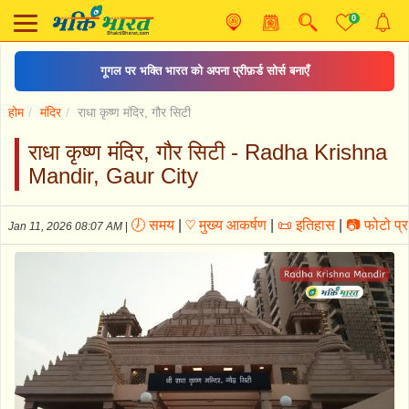
0
खाटू श्याम आरती
होम
मंदिर
राधा कृष्ण मंदिर, गौर सिटी
राधा कृष्ण मंदिर, गौर सिटी - Radha Krishna
Mandir, Gaur City
🕖 समय
|
♡ मुख्य आकर्षण
|
📜 इतिहास
|
📷 फोटो प्र
Jan 11, 2026 08:07 AM
|