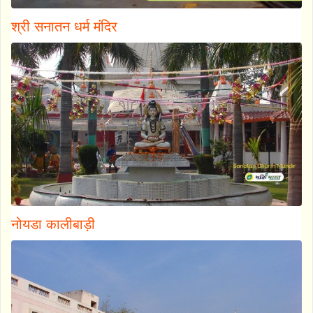
श्री सनातन धर्म मंदिर
नोयडा कालीबाड़ी