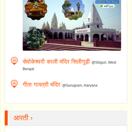
सेवोकेश्वरी काली मंदिर सिलीगुड़ी
@Siliguri, West
Bengal
गीता गायत्री मंदिर
@Gurugram, Haryana
आरती ›