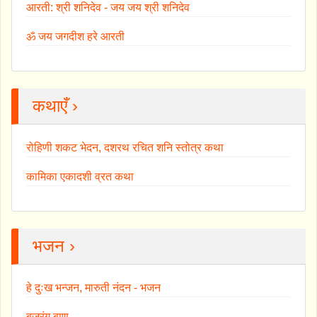
आरती: श्री शनिदेव - जय जय श्री शनिदेव
ॐ जय जगदीश हरे आरती
कथाएँ ›
रोहिणी शकट भेदन, दशरथ रचित शनि स्तोत्र कथा
कामिका एकादशी व्रत कथा
भजन ›
हे दुःख भन्जन, मारुती नंदन - भजन
बजरंग बाण