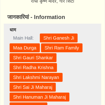
राधा कृष्ण मंदिर, गौर सिटी
जानकारियां - Information
धाम
Main Hall:
Shri Ganesh Ji
Maa Durga
Shri Ram Family
Shri Gauri Shankar
Shri Radha Krishna
Shri Lakshmi Narayan
Shri Sai Ji Maharaj
Shri Hanuman Ji Maharaj