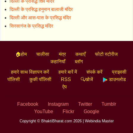
दिल्ली के प्रसिद्ध शिव मंदिर
दिल्ली के प्रसिद्ध हनुमान बालाजी मंदिर
दिल्ली और आस-पास के प्रसिद्ध मंदिर
सिरसागंज के प्रसिद्ध मंदिर
🏠होम
चालीसा
मंत्र
कथाएँ
फोटो स्टोरीज
कहानियाँ
ब्लॉग
हमारे साथ विज्ञापन करें
हमारे बारें में
संपर्क करें
प्राइवसी
पॉलिसी
कुकी पॉलिसी
RSS
🔍खोजें
डाउनलोड
ऐप
Facebook
Instagram
Twitter
Tumblr
YouTube
Flickr
Google
Copyright © BhaktiBharat.com 2026 |
Webindia Master