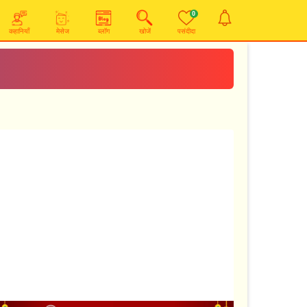
0
कहानियाँ
मेसेज
ब्लॉग
खोजें
पसंदीदा