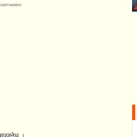
तुमज्जनेधु ।