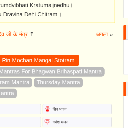
yumdvibhati Kratumajjnedhu।
 Dravina Dehi Chitram ॥
देव जी के मंत्र
⤒
अगला
»
् - Rin Mochan Mangal Stotram
Mantras For Bhagwan Brihaspati Mantra
otram Mantra
Thursday Mantra
Mantra
न
शिव भजन
गणेश भजन