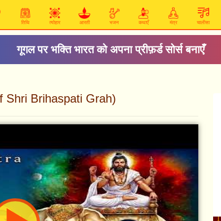
तिथि
त्योहार
आरती
भजन
कथाएँ
मंत्र
चालीसा
गूगल पर भक्ति भारत को अपना प्रीफ़र्ड सोर्स बनाएँ
s of Shri Brihaspati Grah)