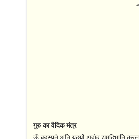
गुरु का वैदिक मंत्र
ऊँ बृहस्पते अति यदर्यो अर्हाद द्युमद्विभाति क्र