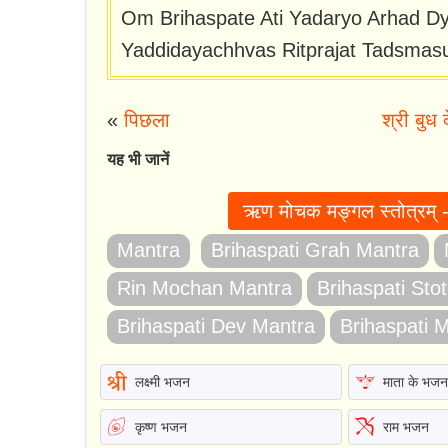
Om Brihaspate Ati Yadaryo Arhad D
Yaddidayachhvas Ritprajat Tadsmasu
«
पिछला
श्री बुध 
यह भी जानें
ऋण मोचक मङ्गल स्तोत्रम
Mantra
Brihaspati Grah Mantra
Rin Mochan Mantra
Brihaspati St
Brihaspati Dev Mantra
Brihaspati 
लक्ष्मी भजन
माता के भज
कृष्ण भजन
राम भजन