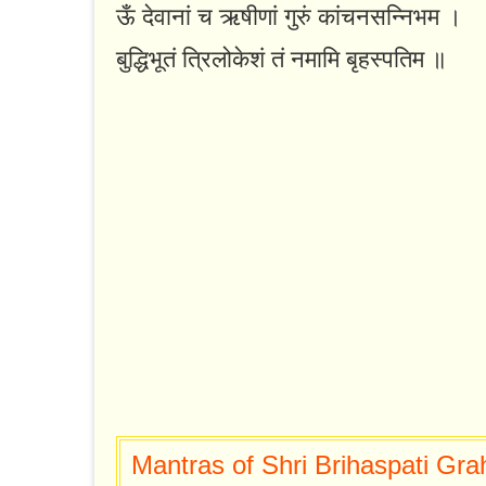
ऊँ देवानां च ऋषीणां गुरुं कांचनसन्निभम ।
बुद्धिभूतं त्रिलोकेशं तं नमामि बृहस्पतिम ॥
Mantras of Shri Brihaspati Grah