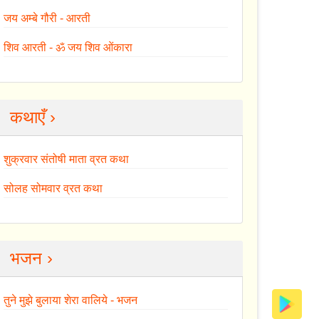
जय अम्बे गौरी - आरती
शिव आरती - ॐ जय शिव ओंकारा
कथाएँ ›
शुक्रवार संतोषी माता व्रत कथा
सोलह सोमवार व्रत कथा
भजन ›
तुने मुझे बुलाया शेरा वालिये - भजन