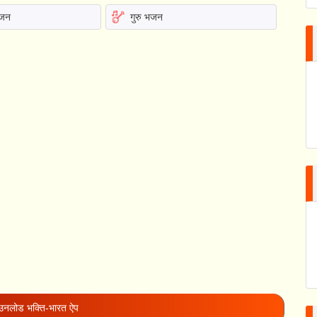
भजन
गुरु भजन
नलोड भक्ति-भारत ऐप