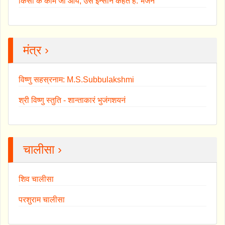
किसी के काम जो आये, उसे इन्सान कहते हैं: भजन
मंत्र ›
विष्णु सहस्रनाम: M.S.Subbulakshmi
श्री विष्णु स्तुति - शान्ताकारं भुजंगशयनं
चालीसा ›
शिव चालीसा
परशुराम चालीसा