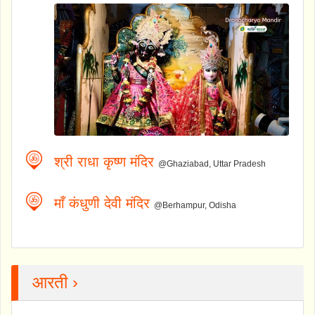
श्री राधा कृष्ण मंदिर
@Ghaziabad, Uttar Pradesh
माँ कंधुणी देवी मंदिर
@Berhampur, Odisha
आरती ›