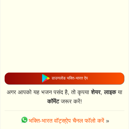
डाउनलोड भक्ति-भारत ऐप
अगर आपको यह भजन पसंद है, तो कृपया
शेयर
,
लाइक
या
कॉमेंट
जरूर करें!
भक्ति-भारत वॉट्स्ऐप चैनल फॉलो करें
»