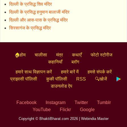
दिल्ली के प्रसिद्ध शिव मंदिर
दिल्ली के प्रसिद्ध हनुमान बालाजी मंदिर
दिल्ली और आस-पास के प्रसिद्ध मंदिर
सिरसागंज के प्रसिद्ध मंदिर
🏠होम
चालीसा
मंत्र
कथाएँ
फोटो स्टोरीज
कहानियाँ
ब्लॉग
हमारे साथ विज्ञापन करें
हमारे बारें में
हमसे संपर्क करें
प्राइवसी पॉलिसी
कुकी पॉलिसी
RSS
🔍खोजें
डाउनलोड ऐप
Facebook
Instagram
Twitter
Tumblr
YouTube
Flickr
Google
Copyright © BhaktiBharat.com 2026 |
Webindia Master