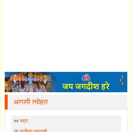
आगामी त्योहार
📜
भद्रा
🐚
कामिका एकादशी