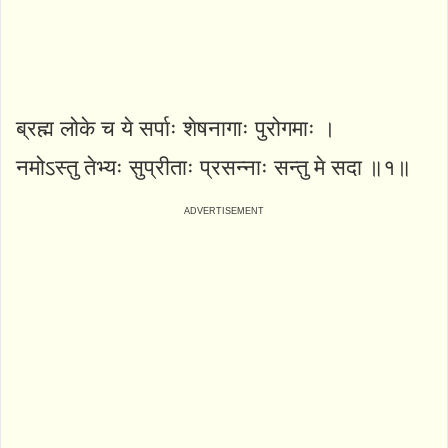
ब्रह्म लोके च ये सर्पाः शेषनागाः पुरोगमाः ।
नमोऽस्तु तेभ्यः सुप्रीताः प्रसन्नाः सन्तु मे सदा ॥१॥