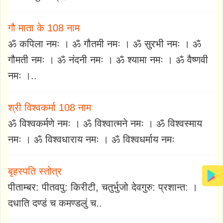
गौ माता के 108 नाम
ॐ कपिला नमः । ॐ गौतमी नमः । ॐ सुरभी नमः । ॐ
गौमती नमः । ॐ नंदनी नमः । ॐ श्यामा नमः । ॐ वैष्णवी
नमः ।..
श्री विश्वकर्मा 108 नाम
ॐ विश्वकर्मणे नमः । ॐ विश्वात्मने नमः । ॐ विश्वस्माय
नमः । ॐ विश्वधाराय नमः । ॐ विश्वधर्माय नमः
बृहस्पति स्तोत्र
पीताम्बर: पीतवपु: किरीटी, चतुर्भुजो देवगुरु: प्रशान्त: ।
दधाति दण्डं च कमण्डलुं च..