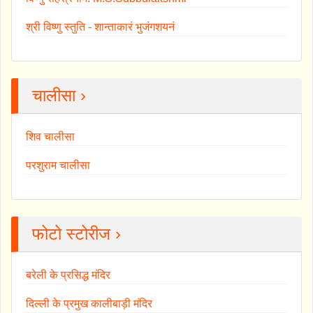
श्री विष्णु स्तुति - शान्ताकारं भुजंगशयनं
चालीसा ›
शिव चालीसा
परशुराम चालीसा
फोटो स्टोरीज ›
बरेली के प्रसिद्ध मंदिर
दिल्ली के प्रमुख कालीबाड़ी मंदिर