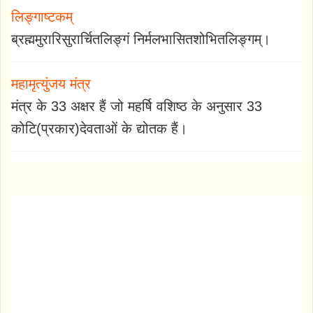
लिङ्गाष्टकम्
ब्रह्ममुरारिसुरार्चितलिङ्गं निर्मलभासितशोभितलिङ्गम्।
महामृत्युंजय मंत्र
मंत्र के 33 अक्षर हैं जो महर्षि वशिष्ठ के अनुसार 33
कोटि(प्रकार)देवताओं के द्योतक हैं।