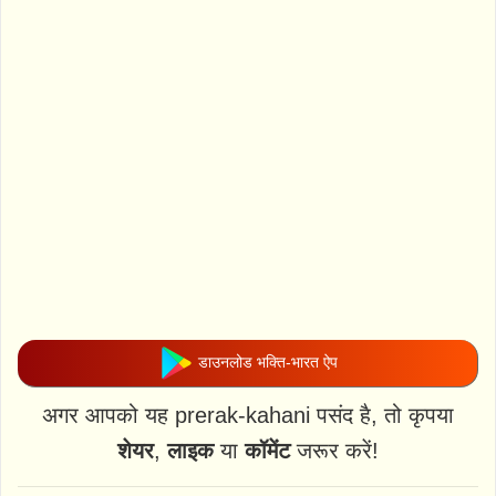
डाउनलोड भक्ति-भारत ऐप
अगर आपको यह prerak-kahani पसंद है, तो कृपया
शेयर
,
लाइक
या
कॉमेंट
जरूर करें!