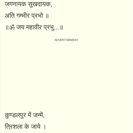
जगनायक सुखदायक,
अति गम्भीर प्रभो ॥
॥ॐ जय महावीर प्रभु...॥
कुण्डलपुर में जन्में,
त्रिशला के जाये ।