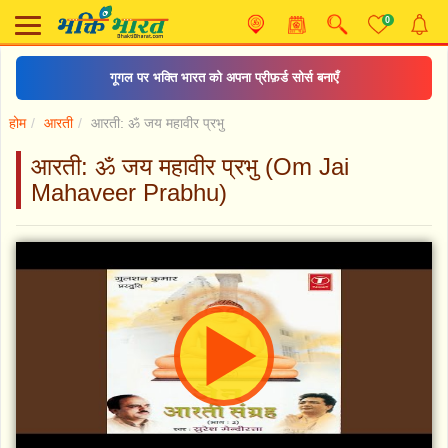
0
गूगल पर भक्ति भारत को अपना प्रीफ़र्ड सोर्स बनाएँ
होम
आरती
आरती: ॐ जय महावीर प्रभु
आरती: ॐ जय महावीर प्रभु (Om Jai
Mahaveer Prabhu)