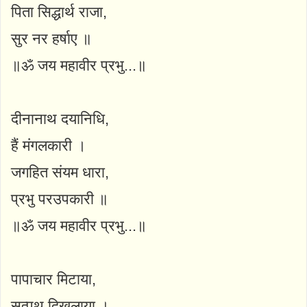
पिता सिद्धार्थ राजा,
सुर नर हर्षाए ॥
॥ॐ जय महावीर प्रभु...॥
दीनानाथ दयानिधि,
हैं मंगलकारी ।
जगहित संयम धारा,
प्रभु परउपकारी ॥
॥ॐ जय महावीर प्रभु...॥
पापाचार मिटाया,
सत्पथ दिखलाया ।