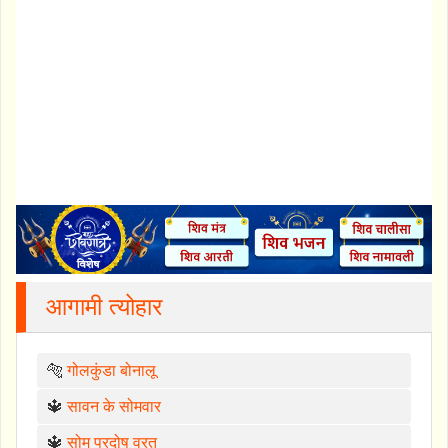
आगामी त्योहार
🐅
गोलकुंडा बोनालू
🔱
सावन के सोमवार
🔱
सोम प्रदोष व्रत