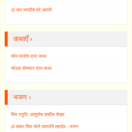
ॐ जय जगदीश हरे आरती
कथाएँ ›
सोम प्रदोष व्रत कथा
सोलह सोमवार व्रत कथा
भजन ›
शिव स्तुति: आशुतोष शशाँक शेखर
ॐ शंकर शिव भोले उमापति महादेव - भजन