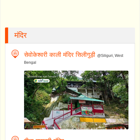
मंदिर
सेवोकेश्वरी काली मंदिर सिलीगुड़ी
@Siliguri, West
Bengal