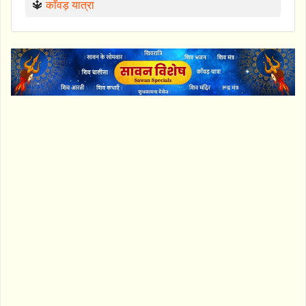
🔱
काँवड़ यात्रा