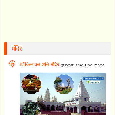
मंदिर
कोकिलावन शनि मंदिर
@Bathain Kalan, Uttar Pradesh