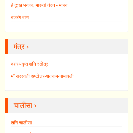
हे दुःख भन्जन, मारुती नंदन - भजन
बजरंग बाण
मंत्र ›
दशरथकृत शनि स्तोत्र
माँ सरस्वती अष्टोत्तर-शतनाम-नामावली
चालीसा ›
शनि चालीसा