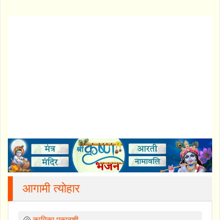
आगामी त्योहार
🐚
कामिका एकादशी