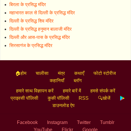
बिरला के प्रसिद्ध मंदिर
महाभारत काल से दिल्ली के प्रसिद्ध मंदिर
दिल्ली के प्रसिद्ध शिव मंदिर
दिल्ली के प्रसिद्ध हनुमान बालाजी मंदिर
दिल्ली और आस-पास के प्रसिद्ध मंदिर
सिरसागंज के प्रसिद्ध मंदिर
🏠होम
चालीसा
मंत्र
कथाएँ
फोटो स्टोरीज
कहानियाँ
ब्लॉग
हमारे साथ विज्ञापन करें
हमारे बारें में
हमसे संपर्क करें
प्राइवसी पॉलिसी
कुकी पॉलिसी
RSS
🔍खोजें
डाउनलोड ऐप
Facebook
Instagram
Twitter
Tumblr
YouTube
Flickr
Google