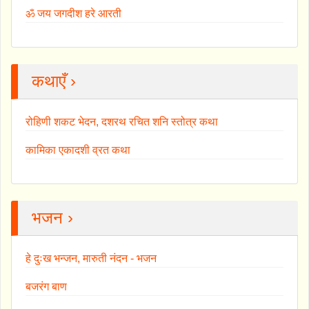
ॐ जय जगदीश हरे आरती
कथाएँ ›
रोहिणी शकट भेदन, दशरथ रचित शनि स्तोत्र कथा
कामिका एकादशी व्रत कथा
भजन ›
हे दुःख भन्जन, मारुती नंदन - भजन
बजरंग बाण