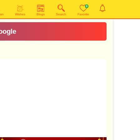
0
yan
Wishes
Blogs
Search
Favorite
oogle