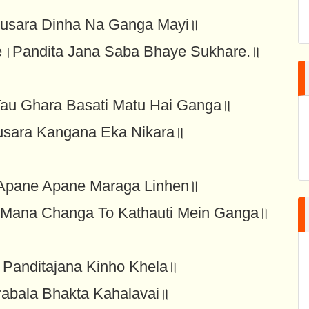
Dusara Dinha Na Ganga Mayi॥
e।Pandita Jana Saba Bhaye Sukhare.॥
au Ghara Basati Matu Hai Ganga॥
usara Kangana Eka Nikara॥
।Apane Apane Maraga Linhen॥
।Mana Changa To Kathauti Mein Ganga॥
 Panditajana Kinho Khela॥
rabala Bhakta Kahalavai॥