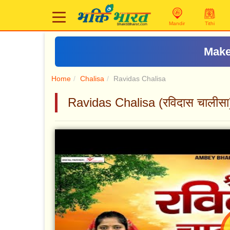
Mandir
Tithi
Make
Home
Chalisa
Ravidas Chalisa
Ravidas Chalisa (रविदास चालीसा