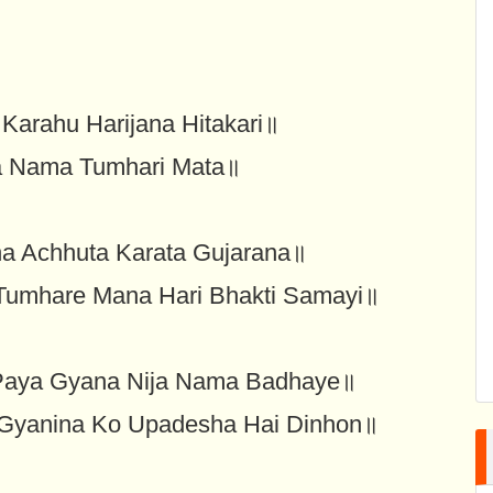
Karahu Harijana Hitakari॥
a Nama Tumhari Mata॥
a Achhuta Karata Gujarana॥
Tumhare Mana Hari Bhakti Samayi॥
aya Gyana Nija Nama Badhaye॥
।Gyanina Ko Upadesha Hai Dinhon॥