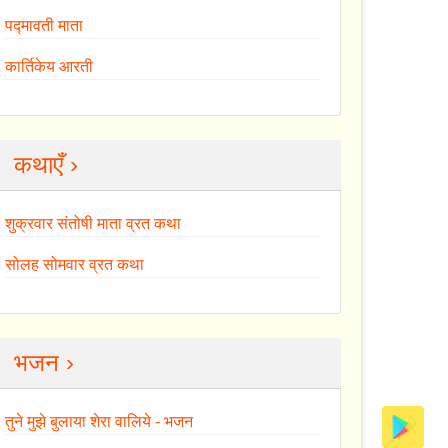
पद्मावती माता
कार्तिकेय आरती
कथाएँ ›
शुक्रवार संतोषी माता व्रत कथा
सोलह सोमवार व्रत कथा
भजन ›
तुने मुझे बुलाया शेरा वालिये - भजन