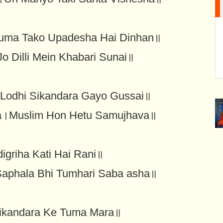
Tuma Tako Upadesha Hai Dinhan॥
 Dilli Mein Khabari Sunai॥
Lodhi Sikandara Gayo Gussai॥
a।Muslim Hon Hetu Samujhava॥
griha Kati Hai Rani॥
aphala Bhi Tumhari Saba asha॥
Sikandara Ke Tuma Mara॥