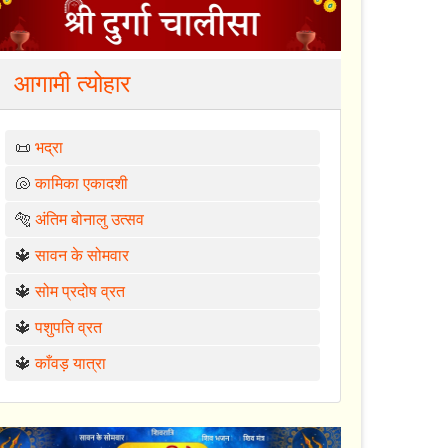
आगामी त्योहार
📜
भद्रा
🐚
कामिका एकादशी
🐅
अंतिम बोनालु उत्सव
🔱
सावन के सोमवार
🔱
सोम प्रदोष व्रत
🔱
पशुपति व्रत
🔱
काँवड़ यात्रा