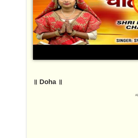
॥ Doha ॥