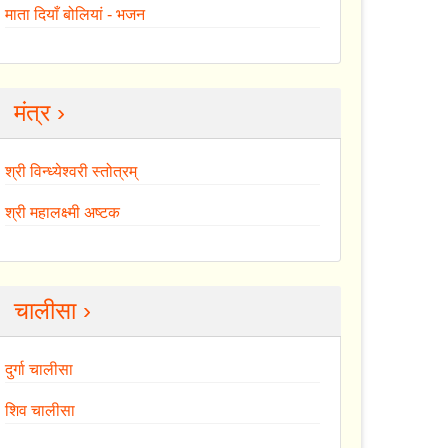
माता दियाँ बोलियां - भजन
मंत्र ›
श्री विन्ध्येश्वरी स्तोत्रम्
श्री महालक्ष्मी अष्टक
चालीसा ›
दुर्गा चालीसा
शिव चालीसा