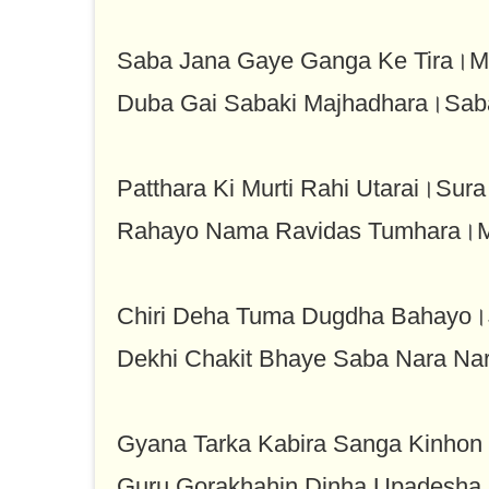
Saba Jana Gaye Ganga Ke Tira।Mur
Duba Gai Sabaki Majhadhara।Sa
Patthara Ki Murti Rahi Utarai।Sur
Rahayo Nama Ravidas Tumhara।M
Chiri Deha Tuma Dugdha Bahayo।
Dekhi Chakit Bhaye Saba Nara Nar
Gyana Tarka Kabira Sanga Kinhon
Guru Gorakhahin Dinha Upadesha