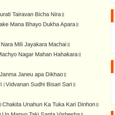
ati Tairavan Bicha Nira॥
bake Mana Bhayo Dukha Apara॥
a Nara Mili Jayakara Machai॥
achyo Nagar Mahan Hahakara॥
Janma Janeu apa Dikhao॥
i।Vidvanan Sudhi Bisari Sari॥
।Chakita Unahun Ka Tuka Kari Dinhon॥
।Un Manyo Taki Santa Vishesha॥