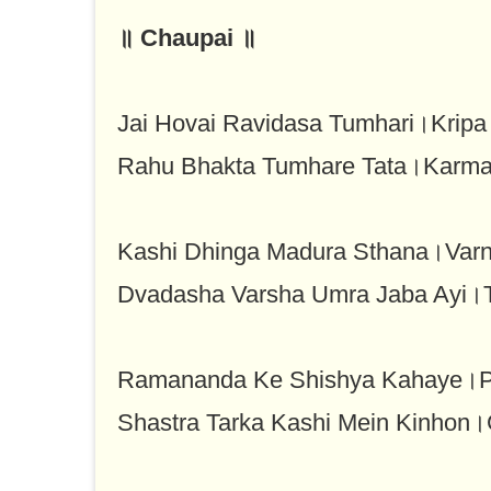
॥ Chaupai ॥
Jai Hovai Ravidasa Tumhari।Kripa 
Rahu Bhakta Tumhare Tata।Karm
Kashi Dhinga Madura Sthana।Varn
Dvadasha Varsha Umra Jaba Ayi।
Ramananda Ke Shishya Kahaye।P
Shastra Tarka Kashi Mein Kinhon