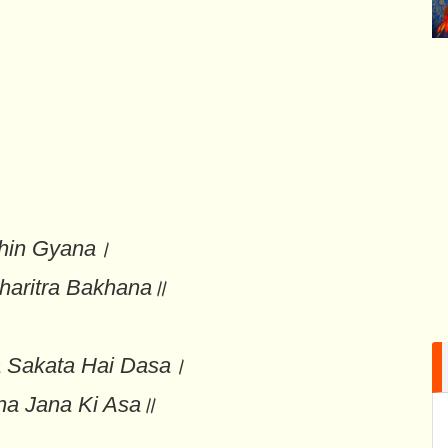
ohin Gyana।
haritra Bakhana॥
a Sakata Hai Dasa।
na Jana Ki Asa॥