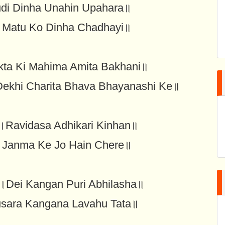
di Dinha Unahin Upahara॥
a Matu Ko Dinha Chadhayi॥
kta Ki Mahima Amita Bakhani॥
Dekhi Charita Bhava Bhayanashi Ke॥
।Ravidasa Adhikari Kinhan॥
i Janma Ke Jo Hain Chere॥
।Dei Kangan Puri Abhilasha॥
usara Kangana Lavahu Tata॥