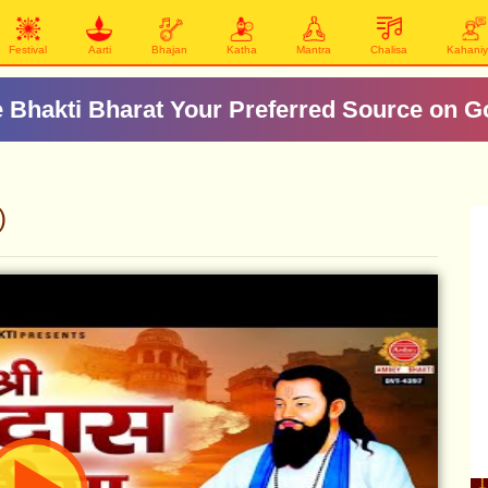
Festival
Aarti
Bhajan
Katha
Mantra
Chalisa
Kahani
 Bhakti Bharat Your Preferred Source on G
)