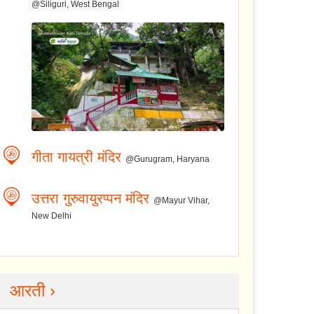
@Siliguri, West Bengal
गीता गायत्री मंदिर
@Gurugram, Haryana
उत्तरा गुरुवायुरप्पन मंदिर
@Mayur Vihar,
New Delhi
आरती ›