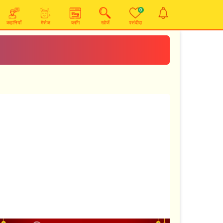
0
कहानियाँ
मेसेज
ब्लॉग
खोजें
पसंदीदा