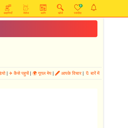
0
कहानियाँ
मेसेज
ब्लॉग
खोजें
पसंदीदा
ियो
|
✈ कैसे पहुचें
|
🌍 गूगल मेप
|
🖋
आपके विचार
|
🔖 बारें में