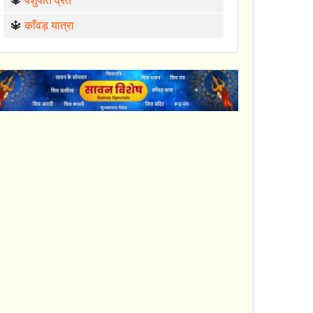
🔱
पशुपति व्रत
🔱
काँवड़ यात्रा