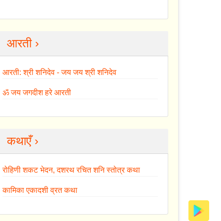
आरती ›
आरती: श्री शनिदेव - जय जय श्री शनिदेव
ॐ जय जगदीश हरे आरती
कथाएँ ›
रोहिणी शकट भेदन, दशरथ रचित शनि स्तोत्र कथा
कामिका एकादशी व्रत कथा