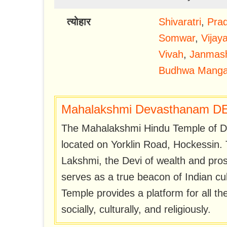
त्योहार
Shivaratri
,
Prad
Somwar
,
Vijay
Vivah
,
Janmas
Budhwa Manga
Mahalakshmi Devasthanam DE 
The Mahalakshmi Hindu Temple of De
located on Yorklin Road, Hockessin. 
Lakshmi, the Devi of wealth and pro
serves as a true beacon of Indian cul
Temple provides a platform for all 
socially, culturally, and religiously.