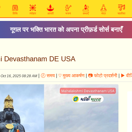
तिथि
त्योहार
आरती
भजन
कथाएँ
मंत्र
चालीसा
हनुमान चालीसा
kshmi Devasthanam DE USA
|
🕖 समय
|
♡ मुख्य आकर्षण
|
📷 फोटो प्रदर्शनी
|
▶ वीड
Oct 16, 2025 08:28 AM