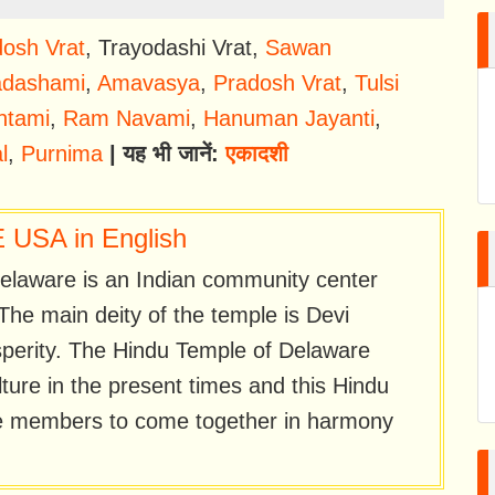
osh Vrat
,
Trayodashi Vrat
,
Sawan
adashami
,
Amavasya
,
Pradosh Vrat
,
Tulsi
htami
,
Ram Navami
,
Hanuman Jayanti
,
l
,
Purnima
| यह भी जानें:
एकादशी
USA in English
laware is an Indian community center
The main deity of the temple is Devi
sperity. The Hindu Temple of Delaware
ture in the present times and this Hindu
the members to come together in harmony