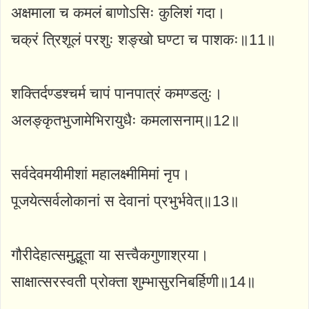
अक्षमाला च कमलं बाणोऽसिः कुलिशं गदा।
चक्रं त्रिशूलं परशुः शङ्खो घण्टा च पाशकः॥11॥
शक्तिर्दण्डश्चर्म चापं पानपात्रं कमण्डलुः।
अलङ्कृतभुजामेभिरायुधैः कमलासनाम्॥12॥
सर्वदेवमयीमीशां महालक्ष्मीमिमां नृप।
पूजयेत्सर्वलोकानां स देवानां प्रभुर्भवेत्॥13॥
गौरीदेहात्समुद्भूता या सत्त्वैकगुणाश्रया।
साक्षात्सरस्वती प्रोक्ता शुम्भासुरनिबर्हिणी॥14॥