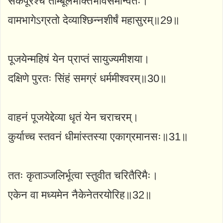
सकर्पूरैश्च ताम्बूलैर्भक्तिभावसमन्वितैः।
वामभागेऽग्रतो देव्याश्छिन्नशीर्षं महासुरम्॥29॥
पूजयेन्महिषं येन प्राप्तं सायुज्यमीशया।
दक्षिणे पुरतः सिंहं समग्रं धर्ममीश्वरम्॥30॥
वाहनं पूजयेद्देव्या धृतं येन चराचरम्।
कुर्याच्च स्तवनं धीमांस्तस्या एकाग्रमानसः॥31॥
ततः कृताञ्जलिर्भूत्वा स्तुवीत चरितैरिमैः।
एकेन वा मध्यमेन नैकेनेतरयोरिह॥32॥