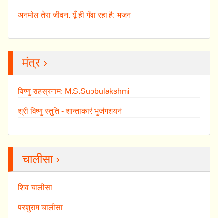
अनमोल तेरा जीवन, यूँ ही गँवा रहा है: भजन
मंत्र ›
विष्णु सहस्रनाम: M.S.Subbulakshmi
श्री विष्णु स्तुति - शान्ताकारं भुजंगशयनं
चालीसा ›
शिव चालीसा
परशुराम चालीसा