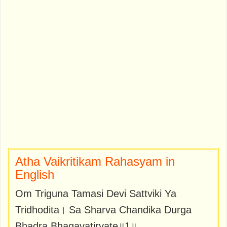
Atha Vaikritikam Rahasyam in
English
Om Triguna Tamasi Devi Sattviki Ya
Tridhodita। Sa Sharva Chandika Durga
Bhadra Bhagavatiryate॥1॥