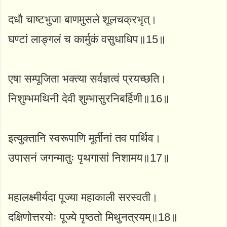
दधौ चाष्टभुजा बाणमुसले शूलचक्रभृत्।
घण्टां लाङ्गलं च कार्मुकं वसुधाधिप॥15॥
एषा सम्पूजिता भक्त्या सर्वज्ञत्वं प्रयच्छति।
निशुम्भमथिनी देवी शुम्भासुरनिबर्हिणी॥16॥
इत्युक्तानि स्वरूपाणि मूर्तीनां तव पार्थिव।
उपासनं जगन्मातुः पृथगासां निशामय॥17॥
महालक्ष्मीर्यदा पूज्या महाकाली सरस्वती।
दक्षिणोत्तरयोः पूज्ये पृष्ठतो मिथुनत्रयम्॥18॥