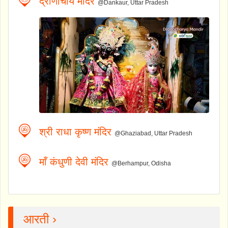
द्रोणाचार्य मंदिर
@Dankaur, Uttar Pradesh
श्री राधा कृष्ण मंदिर
@Ghaziabad, Uttar Pradesh
माँ कंधुणी देवी मंदिर
@Berhampur, Odisha
आरती ›