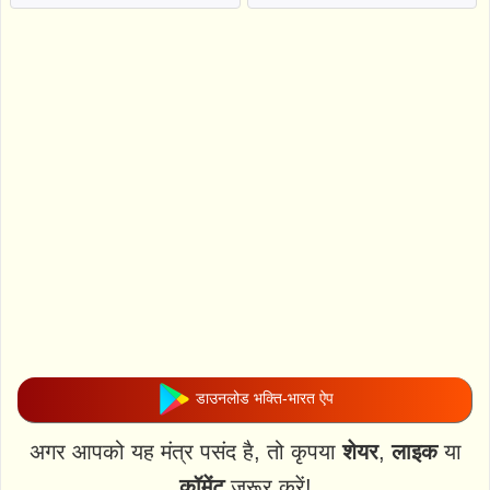
डाउनलोड भक्ति-भारत ऐप
अगर आपको यह मंत्र पसंद है, तो कृपया
शेयर
,
लाइक
या
कॉमेंट
जरूर करें!