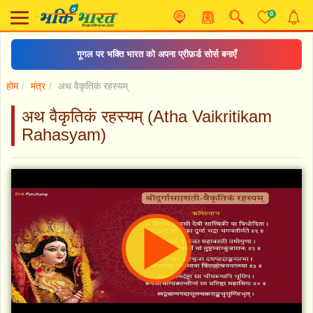
0
गूगल पर भक्ति भारत को अपना प्रीफ़र्ड सोर्स बनाएँ
होम
मंत्र
अथ वैकृतिकं रहस्यम्
अथ वैकृतिकं रहस्यम् (Atha Vaikritikam
Rahasyam)