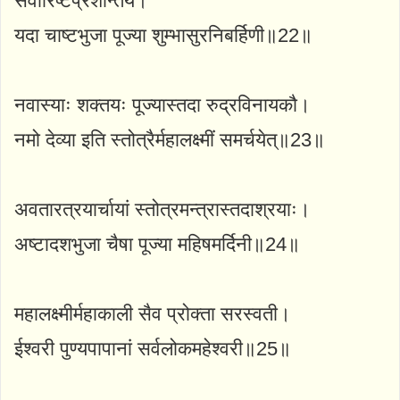
सर्वारिष्टप्रशान्तये।
यदा चाष्टभुजा पूज्या शुम्भासुरनिबर्हिणी॥22॥
नवास्याः शक्तयः पूज्यास्तदा रुद्रविनायकौ।
नमो देव्या इति स्तोत्रैर्महालक्ष्मीं समर्चयेत्॥23॥
अवतारत्रयार्चायां स्तोत्रमन्त्रास्तदाश्रयाः।
अष्टादशभुजा चैषा पूज्या महिषमर्दिनी॥24॥
महालक्ष्मीर्महाकाली सैव प्रोक्ता सरस्वती।
ईश्वरी पुण्यपापानां सर्वलोकमहेश्वरी॥25॥