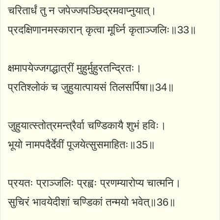
चरितार्धं तु न जपेज्जपञ्छिद्रमवाप्नुयात्।
प्रदक्षिणानमस्कारान् कृत्वा मूर्ध्नि कृताञ्जलिः॥33॥
क्षमापयेज्जगद्धात्रीं मुहुर्मुहुरतन्द्रितः।
प्रतिश्लोकं च जुहुयात्पायसं तिलसर्पिषा॥34॥
जुहुयात्स्तोत्रमन्त्रैर्वा चण्डिकायै शुभं हविः।
भूयो नामपदैर्देवीं पूजयेत्सुसमाहितः॥35॥
प्रयतः प्राञ्जलिः प्रह्वः प्रणम्यारोप्य चात्मनि।
सुचिरं भावयेदीशां चण्डिकां तन्मयो भवेत्॥36॥