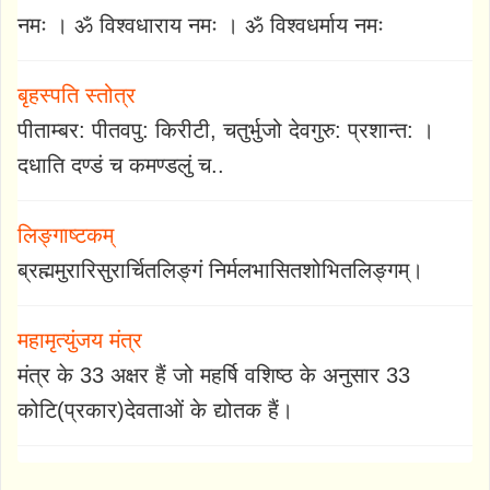
नमः । ॐ विश्वधाराय नमः । ॐ विश्वधर्माय नमः
बृहस्पति स्तोत्र
पीताम्बर: पीतवपु: किरीटी, चतुर्भुजो देवगुरु: प्रशान्त: ।
दधाति दण्डं च कमण्डलुं च..
लिङ्गाष्टकम्
ब्रह्ममुरारिसुरार्चितलिङ्गं निर्मलभासितशोभितलिङ्गम्।
महामृत्युंजय मंत्र
मंत्र के 33 अक्षर हैं जो महर्षि वशिष्ठ के अनुसार 33
कोटि(प्रकार)देवताओं के द्योतक हैं।