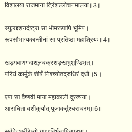
विशालया राजमाना त्रिंशल्लोचनमालया॥3॥
स्फुरद्दशनदंष्ट्रा सा भीमरूपापि भूमिप।
रूपसौभाग्यकान्तीनां सा प्रतिष्ठा महाश्रियः॥4॥
खड्गबाणगदाशूलचक्रशङ्खभुशुण्डिभृत्।
परिघं कार्मुकं शीर्षं निश्च्योतद्रुधिरं दधौ॥5॥
एषा सा वैष्णवी माया महाकाली दुरत्यया।
आराधिता वशीकुर्यात् पूजाकर्तुश्चराचरम्॥6॥
सर्वदेवशरीरेभ्यो याऽऽविर्भूतामितप्रभा।