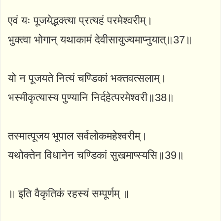
एवं यः पूजयेद्भक्त्या प्रत्यहं परमेश्वरीम्।
भुक्त्वा भोगान् यथाकामं देवीसायुज्यमाप्नुयात्॥37॥
यो न पूजयते नित्यं चण्डिकां भक्तवत्सलाम्।
भस्मीकृत्यास्य पुण्यानि निर्दहेत्परमेश्वरी॥38॥
तस्मात्पूजय भूपाल सर्वलोकमहेश्वरीम्।
यथोक्तेन विधानेन चण्डिकां सुखमाप्स्यसि॥39॥
॥ इति वैकृतिकं रहस्यं सम्पूर्णम् ॥