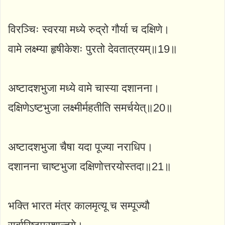
विरञ्चिः स्वरया मध्ये रुद्रो गौर्या च दक्षिणे।
वामे लक्ष्म्या हृषीकेशः पुरतो देवतात्रयम्॥19॥
अष्टादशभुजा मध्ये वामे चास्या दशानना।
दक्षिणेऽष्टभुजा लक्ष्मीर्महतीति समर्चयेत्॥20॥
अष्टादशभुजा चैषा यदा पूज्या नराधिप।
दशानना चाष्टभुजा दक्षिणोत्तरयोस्तदा॥21॥
भक्ति भारत मंत्र कालमृत्यू च सम्पूज्यौ