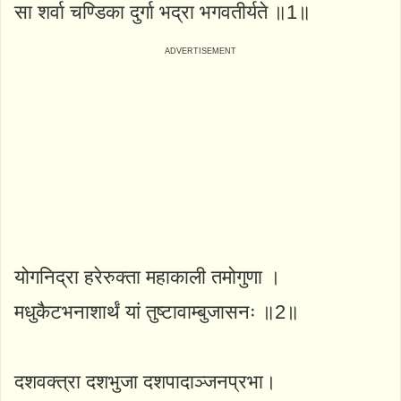
सा शर्वा चण्डिका दुर्गा भद्रा भगवतीर्यते ॥1॥
योगनिद्रा हरेरुक्ता महाकाली तमोगुणा ।
मधुकैटभनाशार्थं यां तुष्टावाम्बुजासनः ॥2॥
दशवक्त्रा दशभुजा दशपादाञ्जनप्रभा।