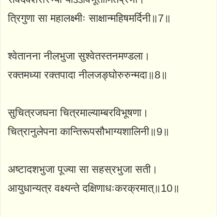
त्रिगुणा सा महालक्ष्मीः साक्षान्महिषमर्दिनी॥7॥
श्वेतानना नीलभुजा सुश्वेतस्तनमण्डला।
रक्तमध्या रक्तपादा नीलजङ्घोरुरुन्मदा॥8॥
सुचित्रजघना चित्रमाल्याम्बरविभूषणा।
चित्रानुलेपना कान्तिरूपसौभाग्यशालिनी॥9॥
अष्टादशभुजा पूज्या सा सहस्रभुजा सती।
आयुधान्यत्र वक्ष्यन्ते दक्षिणाधःकरक्रमात्॥10॥