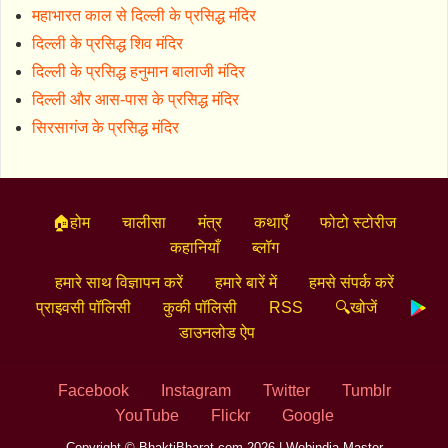
महाभारत काल से दिल्ली के प्रसिद्ध मंदिर
दिल्ली के प्रसिद्ध शिव मंदिर
दिल्ली के प्रसिद्ध हनुमान बालाजी मंदिर
दिल्ली और आस-पास के प्रसिद्ध मंदिर
सिरसागंज के प्रसिद्ध मंदिर
🏠होम
चालीसा
मंत्र
कथाएँ
फोटो स्टोरीज
कहानियाँ
ब्लॉग
हमारे साथ विज्ञापन करें
हमारे बारें में
हमसे संपर्क करें
प्राइवसी पॉलिसी
कुकी पॉलिसी
RSS
🔍खोजें
डाउनलोड ऐप
Facebook
Instagram
Twitter
Tumblr
YouTube
Flickr
Google
Copyright © BhaktiBharat.com 2026 |
Webindia Master