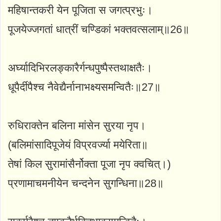
महिषान्तकरी येन पूजिता स जगत्प्रभुः।
पूजयेज्जगतां धात्रीं चण्डिकां भक्तवत्सलाम्॥26॥
अर्घ्यादिभिरलङ्कारैर्गन्धपुष्पैस्तथाक्षतैः।
धूपैर्दीपैश्च नैवेद्यैर्नानाभक्ष्यसमन्वितैः॥27॥
रुधिराक्तेन बलिना मांसेन सुरया नृप।
(बलिमांसादिपूजेयं विप्रवर्ज्या मयेरिता॥
तेषां किल सुरामांसैर्नोक्ता पूजा नृप क्वचित्।)
प्रणामाचमनीयेन चन्दनेन सुगन्धिना॥28॥