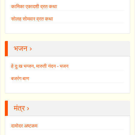
कामिका एकादशी व्रत कथा
सोलह सोमवार व्रत कथा
भजन ›
हे दुःख भन्जन, मारुती नंदन - भजन
बजरंग बाण
मंत्र ›
दामोदर अष्टकम