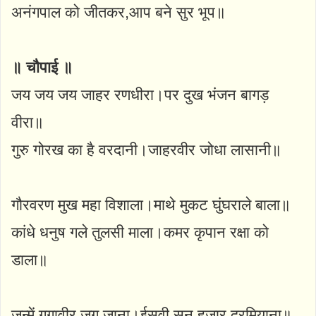
अनंगपाल को जीतकर,आप बने सुर भूप॥
॥ चौपाई ॥
जय जय जय जाहर रणधीरा।पर दुख भंजन बागड़
वीरा॥
गुरु गोरख का है वरदानी।जाहरवीर जोधा लासानी॥
गौरवरण मुख महा विशाला।माथे मुकट घुंघराले बाला॥
कांधे धनुष गले तुलसी माला।कमर कृपान रक्षा को
डाला॥
जन्में गूगावीर जग जाना।ईसवी सन हजार दरमियाना॥