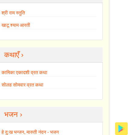
श्री राम स्तुति
खाटू श्याम आरती
कथाएँ ›
कामिका एकादशी व्रत कथा
सोलह सोमवार व्रत कथा
भजन ›
हे दुःख भन्जन, मारुती नंदन - भजन