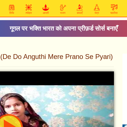
तिथि
त्योहार
आरती
भजन
कथाएँ
मंत्र
चालीसा
गूगल पर भक्ति भारत को अपना प्रीफ़र्ड सोर्स बनाएँ
ी - भजन (De Do Anguthi Mere Prano Se Pyari)