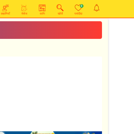
0
कहानियाँ
मेसेज
ब्लॉग
खोजें
पसंदीदा