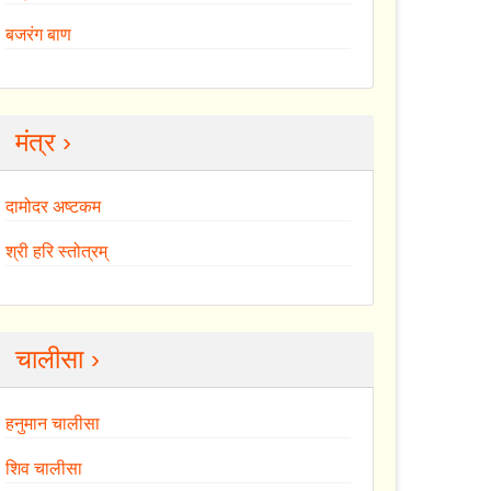
बजरंग बाण
मंत्र ›
दामोदर अष्टकम
श्री हरि स्तोत्रम्
चालीसा ›
हनुमान चालीसा
शिव चालीसा