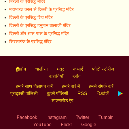
बिरला के प्रसिद्ध मंदिर
महाभारत काल से दिल्ली के प्रसिद्ध मंदिर
दिल्ली के प्रसिद्ध शिव मंदिर
दिल्ली के प्रसिद्ध हनुमान बालाजी मंदिर
दिल्ली और आस-पास के प्रसिद्ध मंदिर
सिरसागंज के प्रसिद्ध मंदिर
🏠होम
चालीसा
मंत्र
कथाएँ
फोटो स्टोरीज
कहानियाँ
ब्लॉग
हमारे साथ विज्ञापन करें
हमारे बारें में
हमसे संपर्क करें
प्राइवसी पॉलिसी
कुकी पॉलिसी
RSS
🔍खोजें
डाउनलोड ऐप
Facebook
Instagram
Twitter
Tumblr
YouTube
Flickr
Google