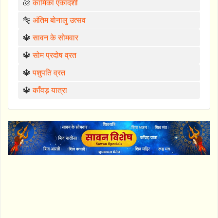
🐚
कामिका एकादशी
🐅
अंतिम बोनालु उत्सव
🔱
सावन के सोमवार
🔱
सोम प्रदोष व्रत
🔱
पशुपति व्रत
🔱
काँवड़ यात्रा