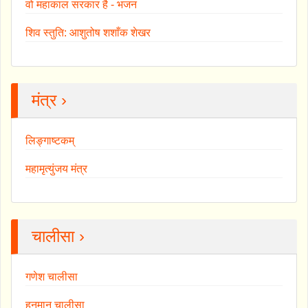
वो महाकाल सरकार है - भजन
शिव स्तुति: आशुतोष शशाँक शेखर
मंत्र ›
लिङ्गाष्टकम्
महामृत्युंजय मंत्र
चालीसा ›
गणेश चालीसा
हनुमान चालीसा