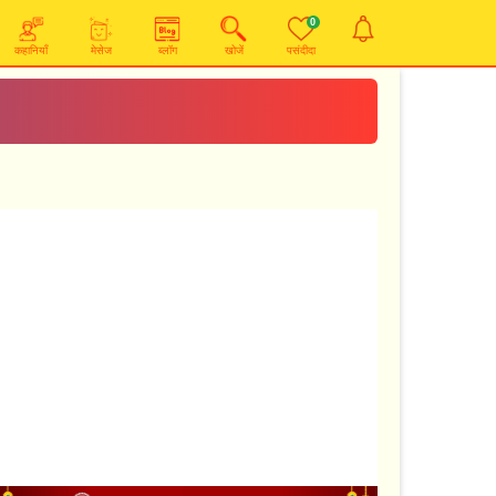
0
कहानियाँ
मेसेज
ब्लॉग
खोजें
पसंदीदा