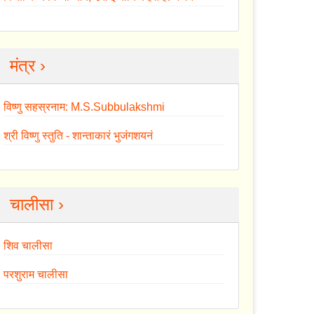
मंत्र ›
विष्णु सहस्रनाम: M.S.Subbulakshmi
श्री विष्णु स्तुति - शान्ताकारं भुजंगशयनं
चालीसा ›
शिव चालीसा
परशुराम चालीसा