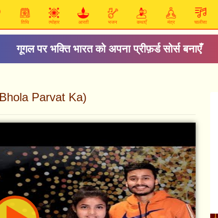
तिथि
त्योहार
आरती
भजन
कथाएँ
मंत्र
चालीसा
गूगल पर भक्ति भारत को अपना प्रीफ़र्ड सोर्स बनाएँ
in Bhola Parvat Ka)