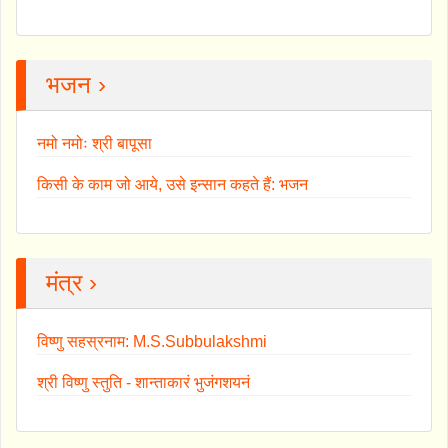
भजन ›
नमो नमोः श्री बापूसा
किसी के काम जो आये, उसे इन्सान कहते हैं: भजन
मंत्र ›
विष्णु सहस्रनाम: M.S.Subbulakshmi
श्री विष्णु स्तुति - शान्ताकारं भुजंगशयनं