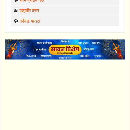
🔱
सोम प्रदोष व्रत
🔱
पशुपति व्रत
🔱
काँवड़ यात्रा