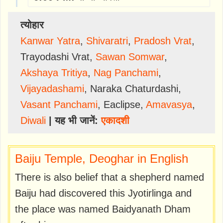
त्योहार
Kanwar Yatra
,
Shivaratri
,
Pradosh Vrat
,
Trayodashi Vrat
,
Sawan Somwar
,
Akshaya Tritiya
,
Nag Panchami
,
Vijayadashami
,
Naraka Chaturdashi
,
Vasant Panchami
,
Eaclipse
,
Amavasya
,
Diwali
| यह भी जानें:
एकादशी
Baiju Temple, Deoghar in English
There is also belief that a shepherd named
Baiju had discovered this Jyotirlinga and
the place was named Baidyanath Dham