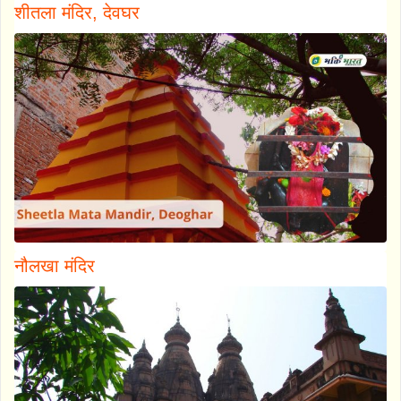
शीतला मंदिर, देवघर
नौलखा मंदिर