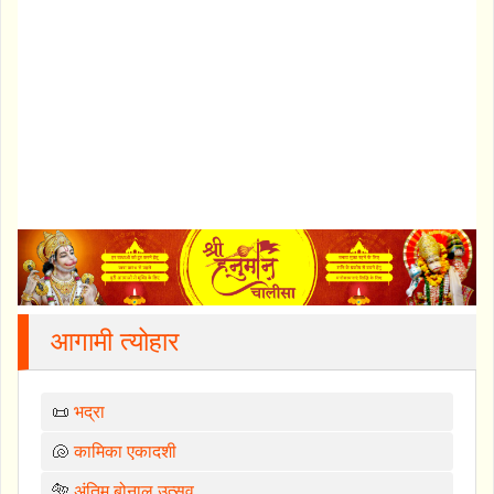
आगामी त्योहार
📜
भद्रा
🐚
कामिका एकादशी
🐅
अंतिम बोनालु उत्सव