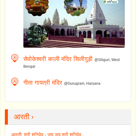
सेवोकेश्वरी काली मंदिर सिलीगुड़ी
@Siliguri, West
Bengal
गीता गायत्री मंदिर
@Gurugram, Haryana
आरती ›
आरती: श्री शनिदेव - जय जय श्री शनिदेव