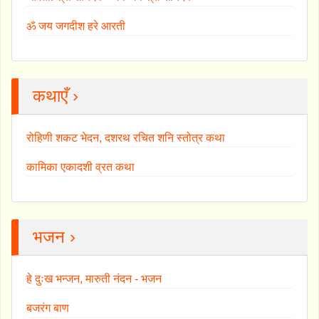
ॐ जय जगदीश हरे आरती
कथाएँ ›
रोहिणी शकट भेदन, दशरथ रचित शनि स्तोत्र कथा
कामिका एकादशी व्रत कथा
भजन ›
हे दुःख भन्जन, मारुती नंदन - भजन
बजरंग बाण