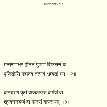
मन्त्रेणाक्षर हीनेन पुष्पेण विफलेन च
पूजितोसि महादेव तत्सर्वं क्षम्यतां मम ॥२॥
करचरण कृतं वाक्कायजं कर्मजं वा
श्रवननयंजं वा मानसं वापराधम् ॥३॥