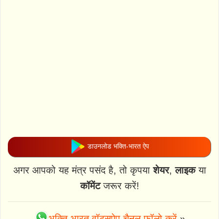
डाउनलोड भक्ति-भारत ऐप
अगर आपको यह मंत्र पसंद है, तो कृपया
शेयर
,
लाइक
या
कॉमेंट
जरूर करें!
भक्ति-भारत वॉट्स्ऐप चैनल फॉलो करें
»