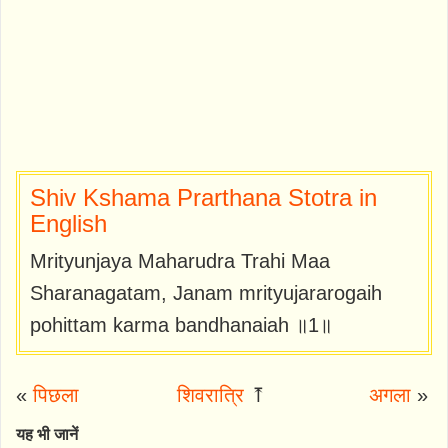
Shiv Kshama Prarthana Stotra in
English
Mrityunjaya Maharudra Trahi Maa
Sharanagatam, Janam mrityujararogaih
pohittam karma bandhanaiah ॥1॥
«
पिछला
शिवरात्रि
⤒
अगला
»
यह भी जानें