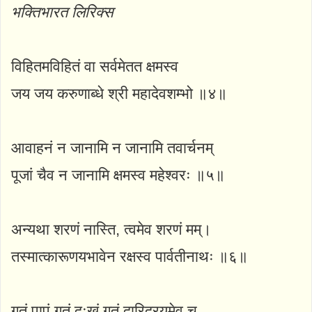
भक्तिभारत लिरिक्स
विहितमविहितं वा सर्वमेतत क्षमस्व
जय जय करुणाब्धे श्री महादेवशम्भो ॥४॥
आवाहनं न जानामि न जानामि तवार्चनम्
पूजां चैव न जानामि क्षमस्व महेश्वरः ॥५॥
अन्यथा शरणं नास्ति, त्वमेव शरणं मम्।
तस्मात्कारूणयभावेन रक्षस्व पार्वतीनाथः ॥६॥
गतं पापं गतं दुःखं गतं दारिद्रयमेव च