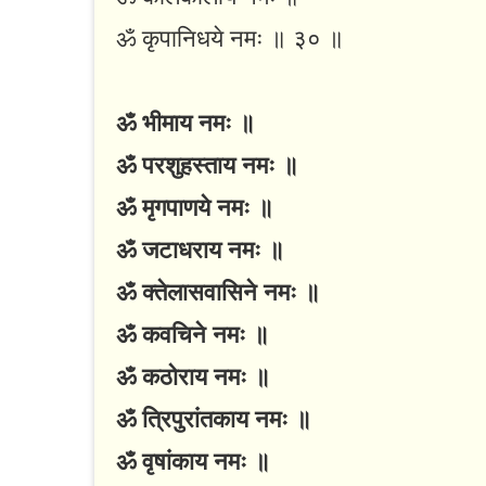
ॐ कृपानिधये नमः ॥ ३० ॥
ॐ भीमाय नमः ॥
ॐ परशुहस्ताय नमः ॥
ॐ मृगपाणये नमः ॥
ॐ जटाधराय नमः ॥
ॐ क्तेलासवासिने नमः ॥
ॐ कवचिने नमः ॥
ॐ कठोराय नमः ॥
ॐ त्रिपुरांतकाय नमः ॥
ॐ वृषांकाय नमः ॥