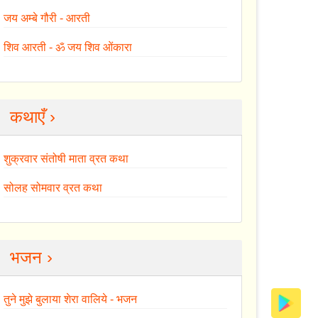
जय अम्बे गौरी - आरती
शिव आरती - ॐ जय शिव ओंकारा
कथाएँ ›
शुक्रवार संतोषी माता व्रत कथा
सोलह सोमवार व्रत कथा
भजन ›
तुने मुझे बुलाया शेरा वालिये - भजन