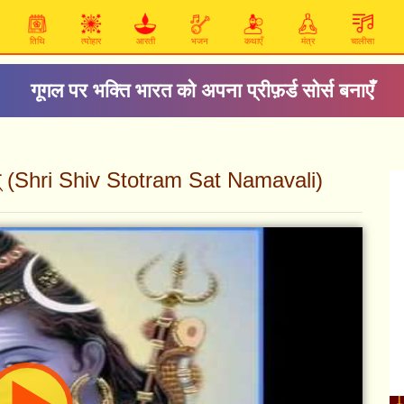
तिथि
त्योहार
आरती
भजन
कथाएँ
मंत्र
चालीसा
गूगल पर भक्ति भारत को अपना प्रीफ़र्ड सोर्स बनाएँ
रम् (Shri Shiv Stotram Sat Namavali)