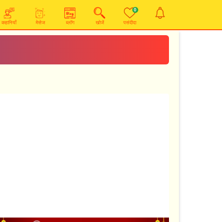
0
कहानियाँ
मेसेज
ब्लॉग
खोजें
पसंदीदा