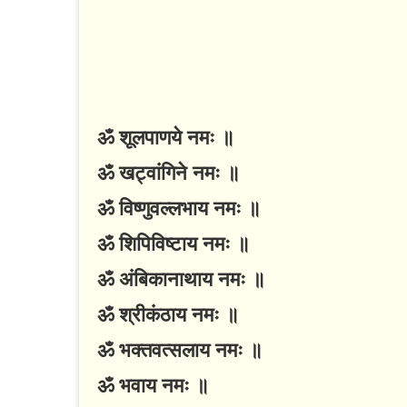
ॐ शूलपाणये नमः ॥
ॐ खट्वांगिने नमः ॥
ॐ विष्णुवल्लभाय नमः ॥
ॐ शिपिविष्टाय नमः ॥
ॐ अंबिकानाथाय नमः ॥
ॐ श्रीकंठाय नमः ॥
ॐ भक्तवत्सलाय नमः ॥
ॐ भवाय नमः ॥