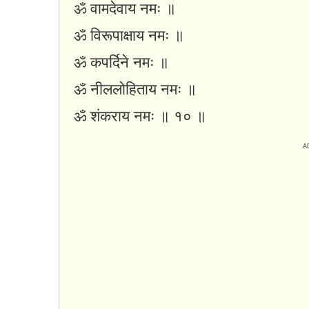
ॐ वामदेवाय नमः ॥
ॐ विरूपाक्षाय नमः ॥
ॐ कपर्दिने नमः ॥
ॐ नीललोहिताय नमः ॥
ॐ शंकराय नमः ॥ १० ॥