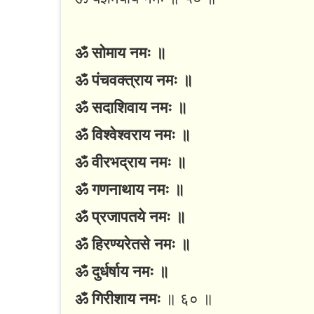
ॐ सोमाय नमः ॥
ॐ पंचवक्त्राय नमः ॥
ॐ सदाशिवाय नमः ॥
ॐ विश्वेश्वराय नमः ॥
ॐ वीरभद्राय नमः ॥
ॐ गणनाथाय नमः ॥
ॐ प्रजापतये नमः ॥
ॐ हिरण्यरेतसे नमः ॥
ॐ दुर्धर्षाय नमः ॥
ॐ गिरीशाय नमः
॥ ६० ॥