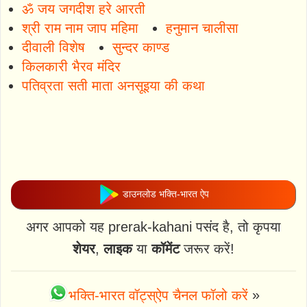
ॐ जय जगदीश हरे आरती
श्री राम नाम जाप महिमा
हनुमान चालीसा
दीवाली विशेष
सुन्दर काण्ड
किलकारी भैरव मंदिर
पतिव्रता सती माता अनसूइया की कथा
डाउनलोड भक्ति-भारत ऐप
अगर आपको यह prerak-kahani पसंद है, तो कृपया
शेयर
,
लाइक
या
कॉमेंट
जरूर करें!
भक्ति-भारत वॉट्स्ऐप चैनल फॉलो करें
»