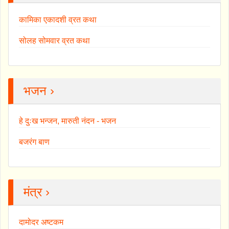
कामिका एकादशी व्रत कथा
सोलह सोमवार व्रत कथा
भजन ›
हे दुःख भन्जन, मारुती नंदन - भजन
बजरंग बाण
मंत्र ›
दामोदर अष्टकम